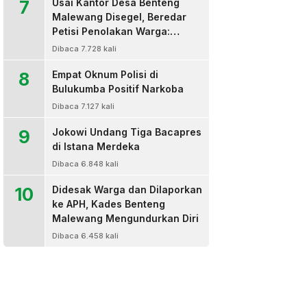
7
Usai Kantor Desa Benteng
Malewang Disegel, Beredar
Petisi Penolakan Warga:
Sekretaris Hingga BPD Turut
Dibaca 7.728 kali
Bertanda Tangan
8
Empat Oknum Polisi di
Bulukumba Positif Narkoba
Dibaca 7.127 kali
9
Jokowi Undang Tiga Bacapres
di Istana Merdeka
Dibaca 6.848 kali
10
Didesak Warga dan Dilaporkan
ke APH, Kades Benteng
Malewang Mengundurkan Diri
Dibaca 6.458 kali