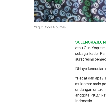
Yaqut Cholil Qoumas.
SULENGKA.ID, 
atau Gus Yaqut me
sebagai kader Pa
surat resmi pemec
Dirinya kemudian
“Pecat dari apa? T
muktamar main pec
undangan untuk me
anggota PKB,” kat
Indonesia.