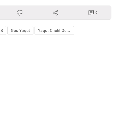
0
KB
Gus Yaqut
Yaqut Cholil Qoumas