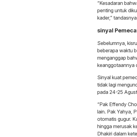
“Kesadaran bahwa 
penting untuk di
kader,” tandasnya
sinyal Pemeca
Sebelumnya, kis
beberapa waktu be
menganggap bahwa
keanggotaannya da
Sinyal kuat pemec
tidak lagi mengun
pada 24-25 Agus
“Pak Effendy Choir
lain. Pak Yahya,
otomatis gugur. 
hingga merusak ke
Dhakiri dalam ket