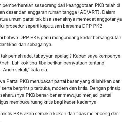
 pemberhentian seseorang dari keanggotaan PKB telah di
ran dasar dan anggaran rumah tangga (AD/ART). Dalam
 ketua umum partai tak bisa seenaknya memecat anggotanya
alui prosedur seperti keputusan bersama DPP PKB.
lai bahwa DPP PKB perlu mengundang kader bersangkutan
larifikasi dan sebagainya.
n tak pernah ada, tabayyun apalagi? Kapan saya kampanye
 Aneh. Lah kok tiba-tiba berikan pernyataan tentang
 Aneh sekali,” kata dia.
wa Partai PKB merupakan partai besar yang di lahirkan dari
NU serta berprinsip terbuka, modern dan kritis. Dengan prinsip
a, seharusnya PKB benar-benar mewujud menjadi partai
ligus membuka ruang kritis bagi kader-kadernya.
timistis PKB akan semakin kokoh dan tidak melenceng dari
.