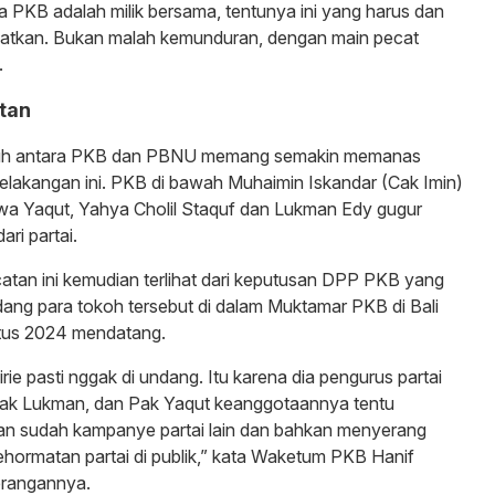
PKB adalah milik bersama, tentunya ini yang harus dan
kuatkan. Bukan malah kemunduran, dengan main pecat
.
tan
ruh antara PKB dan PBNU memang semakin memanas
lakangan ini. PKB di bawah Muhaimin Iskandar (Cak Imin)
 Yaqut, Yahya Cholil Staquf dan Lukman Edy gugur
ri partai.
atan ini kemudian terlihat dari keputusan DPP PKB yang
dang para tokoh tersebut di dalam Muktamar PKB di Bali
tus 2024 mendatang.
ie pasti nggak di undang. Itu karena dia pengurus partai
 Pak Lukman, dan Pak Yaqut keanggotaannya tentu
Kan sudah kampanye partai lain dan bahkan menyerang
hormatan partai di publik,” kata Waketum PKB Hanif
erangannya.