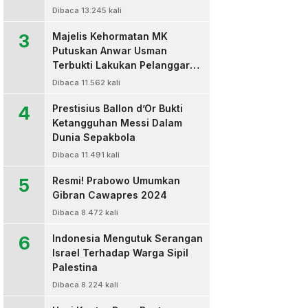
Dibaca 13.245 kali
3
Majelis Kehormatan MK
Putuskan Anwar Usman
Terbukti Lakukan Pelanggaran
Berat Kode Etik dan
Dibaca 11.562 kali
Diberhentikan
4
Prestisius Ballon d’Or Bukti
Ketangguhan Messi Dalam
Dunia Sepakbola
Dibaca 11.491 kali
5
Resmi! Prabowo Umumkan
Gibran Cawapres 2024
Dibaca 8.472 kali
6
Indonesia Mengutuk Serangan
Israel Terhadap Warga Sipil
Palestina
Dibaca 8.224 kali