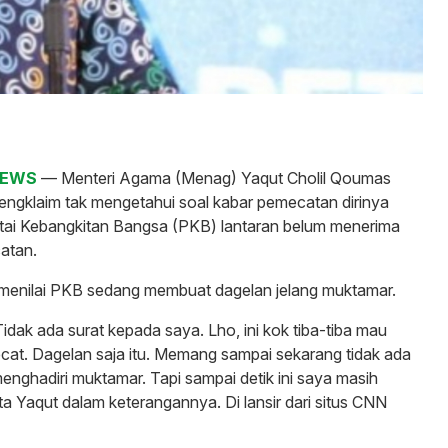
NEWS
— Menteri Agama (Menag) Yaqut Cholil Qoumas
ngklaim tak mengetahui soal kabar pemecatan dirinya
rtai Kebangkitan Bangsa (PKB) lantaran belum menerima
atan.
 menilai PKB sedang membuat dagelan jelang muktamar.
idak ada surat kepada saya. Lho, ini kok tiba-tiba mau
at. Dagelan saja itu. Memang sampai sekarang tidak ada
nghadiri muktamar. Tapi sampai detik ini saya masih
a Yaqut dalam keterangannya. Di lansir dari situs CNN