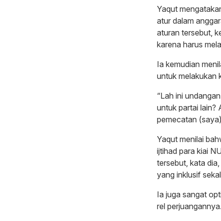
Yaqut mengatakan
atur dalam angga
aturan tersebut,
karena harus mel
Ia kemudian meni
untuk melakukan k
“Lah ini undanga
untuk partai lain?
pemecatan (saya).
Yaqut menilai bah
ijtihad para kiai 
tersebut, kata di
yang inklusif seka
Ia juga sangat op
rel perjuangannya