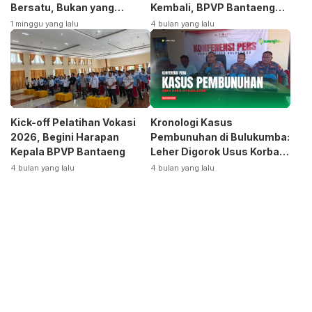
Bersatu, Bukan yang
Kembali, BPVP Bantaeng
Terpecah
Siap Bangkitkan Jurusan
1 minggu yang lalu
4 bulan yang lalu
Otomotif
Kick-off Pelatihan Vokasi
Kronologi Kasus
2026, Begini Harapan
Pembunuhan di Bulukumba:
Kepala BPVP Bantaeng
Leher Digorok Usus Korban
Dikeluarkan
4 bulan yang lalu
4 bulan yang lalu