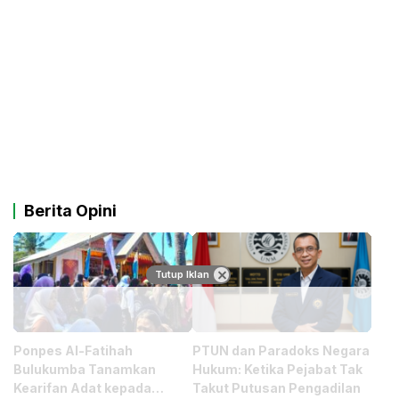
Berita Opini
Tutup Iklan
Ponpes Al-Fatihah
PTUN dan Paradoks Negara
Bulukumba Tanamkan
Hukum: Ketika Pejabat Tak
Kearifan Adat kepada
Takut Putusan Pengadilan