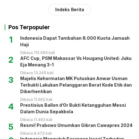
Indeks Berita
Pos Terpopuler
1
Indonesia Dapat Tambahan 8.000 Kuota Jamaah
Haji
Dibaca 115.094 kali
2
AFC Cup, PSM Makassar Vs Hougang United: Juku
Eja Menang 3-1
Dibaca 13.245 kali
3
Majelis Kehormatan MK Putuskan Anwar Usman
Terbukti Lakukan Pelanggaran Berat Kode Etik dan
Diberhentikan
Dibaca 11.562 kali
4
Prestisius Ballon d’Or Bukti Ketangguhan Messi
Dalam Dunia Sepakbola
Dibaca 11.493 kali
5
Resmi! Prabowo Umumkan Gibran Cawapres 2024
Dibaca 8.472 kali
Indonesia Mengutuk Serangan Israel Terhadap