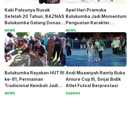
Kaki Palsunya Rusak
Apel Hari Pramuka
Setelah 20 Tahun, BAZNAS
Bulukumba Jadi Momentum
Bulukumba Galang Donasi
Penguatan Karakter
untuk Pak Pardi
Generasi Muda
NEWS
NEWS
Bulukumba Rayakan HUT RI
Andi Muawiyah Ramly Buka
ke-81, Permainan
Amure Cup III, Sinjai Bidik
Tradisional Kembali Jadi
Atlet Futsal Berprestasi
Magnet
NEWS
DAERAH