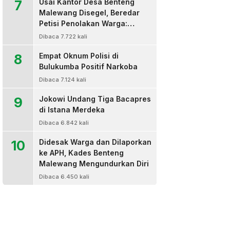
7
Usai Kantor Desa Benteng
Malewang Disegel, Beredar
Petisi Penolakan Warga:
Sekretaris Hingga BPD Turut
Dibaca 7.722 kali
Bertanda Tangan
8
Empat Oknum Polisi di
Bulukumba Positif Narkoba
Dibaca 7.124 kali
9
Jokowi Undang Tiga Bacapres
di Istana Merdeka
Dibaca 6.842 kali
10
Didesak Warga dan Dilaporkan
ke APH, Kades Benteng
Malewang Mengundurkan Diri
Dibaca 6.450 kali