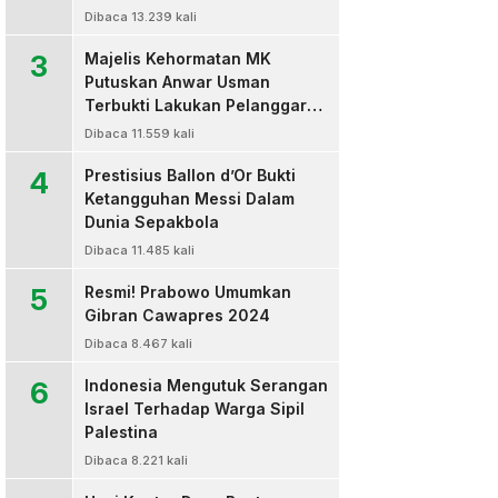
Dibaca 13.239 kali
3
Majelis Kehormatan MK
Putuskan Anwar Usman
Terbukti Lakukan Pelanggaran
Berat Kode Etik dan
Dibaca 11.559 kali
Diberhentikan
4
Prestisius Ballon d’Or Bukti
Ketangguhan Messi Dalam
Dunia Sepakbola
Dibaca 11.485 kali
5
Resmi! Prabowo Umumkan
Gibran Cawapres 2024
Dibaca 8.467 kali
6
Indonesia Mengutuk Serangan
Israel Terhadap Warga Sipil
Palestina
Dibaca 8.221 kali