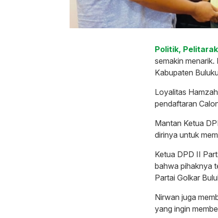
Politik, Pelitara
semakin menarik
Kabupaten Bulukum
Loyalitas Hamzah
pendaftaran Calon
Mantan Ketua DPD
dirinya untuk mem
Ketua DPD II Part
bahwa pihaknya t
Partai Golkar Bul
Nirwan juga memb
yang ingin membe