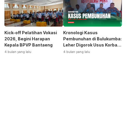
Kick-off Pelatihan Vokasi
Kronologi Kasus
2026, Begini Harapan
Pembunuhan di Bulukumba:
Kepala BPVP Bantaeng
Leher Digorok Usus Korban
Dikeluarkan
4 bulan yang lalu
4 bulan yang lalu