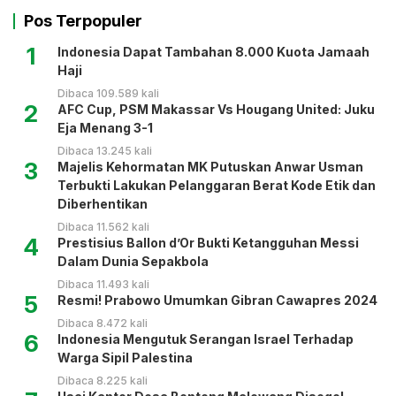
Pos Terpopuler
1
Indonesia Dapat Tambahan 8.000 Kuota Jamaah
Haji
Dibaca 109.589 kali
2
AFC Cup, PSM Makassar Vs Hougang United: Juku
Eja Menang 3-1
Dibaca 13.245 kali
3
Majelis Kehormatan MK Putuskan Anwar Usman
Terbukti Lakukan Pelanggaran Berat Kode Etik dan
Diberhentikan
Dibaca 11.562 kali
4
Prestisius Ballon d’Or Bukti Ketangguhan Messi
Dalam Dunia Sepakbola
Dibaca 11.493 kali
5
Resmi! Prabowo Umumkan Gibran Cawapres 2024
Dibaca 8.472 kali
6
Indonesia Mengutuk Serangan Israel Terhadap
Warga Sipil Palestina
Dibaca 8.225 kali