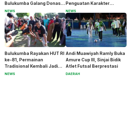
Bulukumba Galang Donasi
Penguatan Karakter
untuk Pak Pardi
Generasi Muda
NEWS
NEWS
Bulukumba Rayakan HUT RI
Andi Muawiyah Ramly Buka
ke-81, Permainan
Amure Cup III, Sinjai Bidik
Tradisional Kembali Jadi
Atlet Futsal Berprestasi
Magnet
NEWS
DAERAH