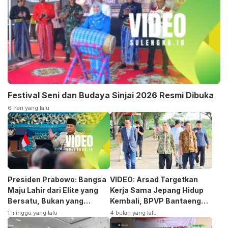
Festival Seni dan Budaya Sinjai 2026 Resmi Dibuka
6 hari yang lalu
Presiden Prabowo: Bangsa
VIDEO: Arsad Targetkan
Maju Lahir dari Elite yang
Kerja Sama Jepang Hidup
Bersatu, Bukan yang
Kembali, BPVP Bantaeng
Terpecah
Siap Bangkitkan Jurusan
1 minggu yang lalu
4 bulan yang lalu
Otomotif