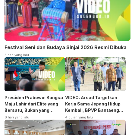
Festival Seni dan Budaya Sinjai 2026 Resmi Dibuka
5 hari yang lalu
Presiden Prabowo: Bangsa
VIDEO: Arsad Targetkan
Maju Lahir dari Elite yang
Kerja Sama Jepang Hidup
Bersatu, Bukan yang
Kembali, BPVP Bantaeng
Terpecah
Siap Bangkitkan Jurusan
6 hari yang lalu
4 bulan yang lalu
Otomotif