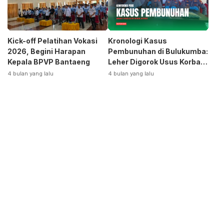
Kick-off Pelatihan Vokasi
Kronologi Kasus
2026, Begini Harapan
Pembunuhan di Bulukumba:
Kepala BPVP Bantaeng
Leher Digorok Usus Korban
Dikeluarkan
4 bulan yang lalu
4 bulan yang lalu