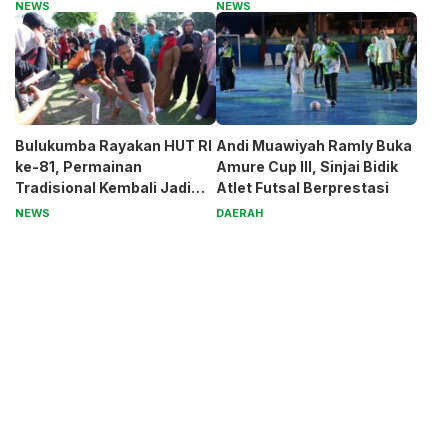
untuk Pak Pardi
Generasi Muda
NEWS
NEWS
Bulukumba Rayakan HUT RI
Andi Muawiyah Ramly Buka
ke-81, Permainan
Amure Cup III, Sinjai Bidik
Tradisional Kembali Jadi
Atlet Futsal Berprestasi
Magnet
NEWS
DAERAH