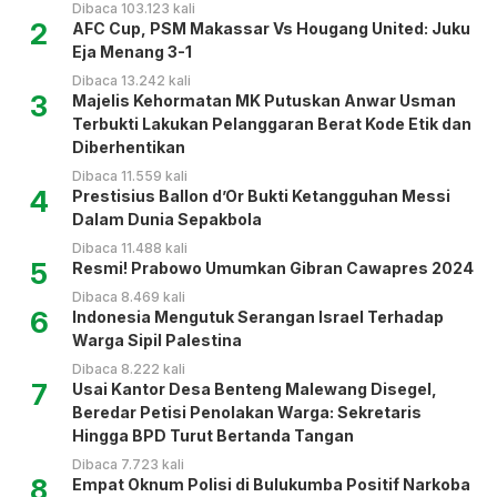
Dibaca 103.123 kali
2
AFC Cup, PSM Makassar Vs Hougang United: Juku
Eja Menang 3-1
Dibaca 13.242 kali
3
Majelis Kehormatan MK Putuskan Anwar Usman
Terbukti Lakukan Pelanggaran Berat Kode Etik dan
Diberhentikan
Dibaca 11.559 kali
4
Prestisius Ballon d’Or Bukti Ketangguhan Messi
Dalam Dunia Sepakbola
Dibaca 11.488 kali
5
Resmi! Prabowo Umumkan Gibran Cawapres 2024
Dibaca 8.469 kali
6
Indonesia Mengutuk Serangan Israel Terhadap
Warga Sipil Palestina
Dibaca 8.222 kali
7
Usai Kantor Desa Benteng Malewang Disegel,
Beredar Petisi Penolakan Warga: Sekretaris
Hingga BPD Turut Bertanda Tangan
Dibaca 7.723 kali
8
Empat Oknum Polisi di Bulukumba Positif Narkoba