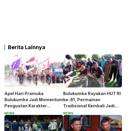
Berita Lainnya
Apel Hari Pramuka
Bulukumba Rayakan HUT RI
Bulukumba Jadi Momentum
ke-81, Permainan
Penguatan Karakter
Tradisional Kembali Jadi
Generasi Muda
Magnet
NEWS
NEWS