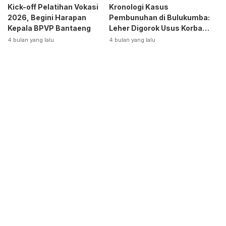
Kick-off Pelatihan Vokasi
Kronologi Kasus
2026, Begini Harapan
Pembunuhan di Bulukumba:
Kepala BPVP Bantaeng
Leher Digorok Usus Korban
Dikeluarkan
4 bulan yang lalu
4 bulan yang lalu