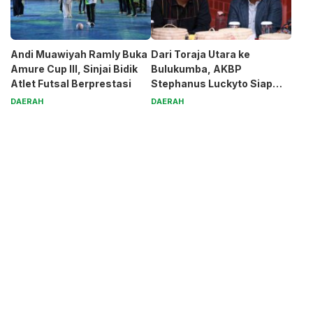
Andi Muawiyah Ramly Buka
Dari Toraja Utara ke
Amure Cup III, Sinjai Bidik
Bulukumba, AKBP
Atlet Futsal Berprestasi
Stephanus Luckyto Siap
Jaga Kamtibmas
DAERAH
DAERAH