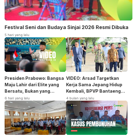
Festival Seni dan Budaya Sinjai 2026 Resmi Dibuka
5 hari yang lalu
Presiden Prabowo: Bangsa
VIDEO: Arsad Targetkan
Maju Lahir dari Elite yang
Kerja Sama Jepang Hidup
Bersatu, Bukan yang
Kembali, BPVP Bantaeng
Terpecah
Siap Bangkitkan Jurusan
6 hari yang lalu
4 bulan yang lalu
Otomotif