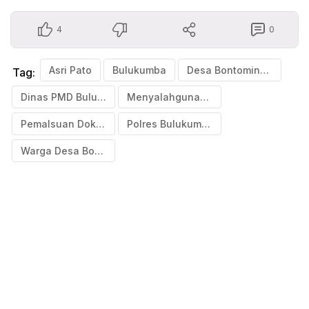
4
0
Asri Pato
Bulukumba
Desa Bontominasa
Tag:
Dinas PMD Bulukumba
Menyalahgunakan anggaran
Pemalsuan Dokumen
Polres Bulukumba
Warga Desa Bontominasa