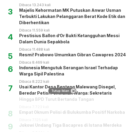
Dibaca 13.243 kali
3
Majelis Kehormatan MK Putuskan Anwar Usman
Terbukti Lakukan Pelanggaran Berat Kode Etik dan
Diberhentikan
Dibaca 11.559 kali
4
Prestisius Ballon d’Or Bukti Ketangguhan Messi
Dalam Dunia Sepakbola
Dibaca 11.488 kali
5
Resmi! Prabowo Umumkan Gibran Cawapres 2024
Dibaca 8.469 kali
6
Indonesia Mengutuk Serangan Israel Terhadap
Warga Sipil Palestina
Dibaca 8.222 kali
7
Usai Kantor Desa Benteng Malewang Disegel,
Tutup Iklan
Beredar Petisi Penolakan Warga: Sekretaris
Hingga BPD Turut Bertanda Tangan
Dibaca 7.723 kali
8
Empat Oknum Polisi di Bulukumba Positif Narkoba
Dibaca 7.125 kali
9
Jokowi Undang Tiga Bacapres di Istana Merdeka