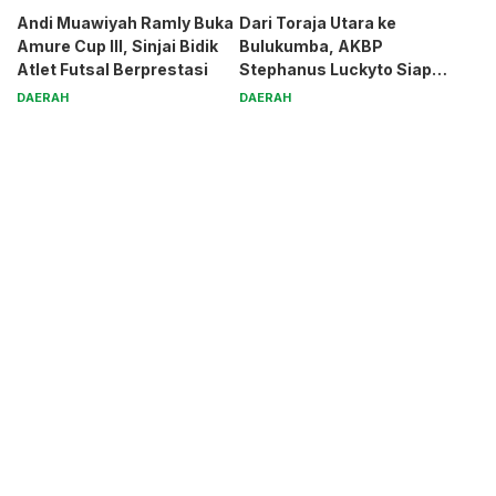
Andi Muawiyah Ramly Buka
Dari Toraja Utara ke
Amure Cup III, Sinjai Bidik
Bulukumba, AKBP
Atlet Futsal Berprestasi
Stephanus Luckyto Siap
Jaga Kamtibmas
DAERAH
DAERAH