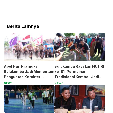
Berita Lainnya
Apel Hari Pramuka
Bulukumba Rayakan HUT RI
Bulukumba Jadi Momentum
ke-81, Permainan
Penguatan Karakter
Tradisional Kembali Jadi
Generasi Muda
Magnet
NEWS
NEWS