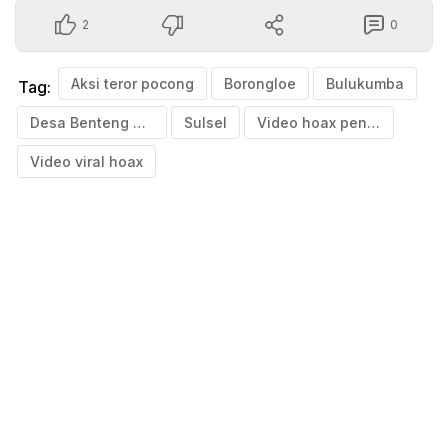
2
0
Aksi teror pocong
Borongloe
Bulukumba
Tag:
Desa Benteng Gantarang
Sulsel
Video hoax penampakan pocong
Video viral hoax