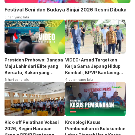
Festival Seni dan Budaya Sinjai 2026 Resmi Dibuka
5 hari yang lalu
Presiden Prabowo: Bangsa
VIDEO: Arsad Targetkan
Maju Lahir dari Elite yang
Kerja Sama Jepang Hidup
Bersatu, Bukan yang
Kembali, BPVP Bantaeng
Terpecah
Siap Bangkitkan Jurusan
6 hari yang lalu
4 bulan yang lalu
Otomotif
Kick-off Pelatihan Vokasi
Kronologi Kasus
2026, Begini Harapan
Pembunuhan di Bulukumba:
Kepala BPVP Bantaeng
Leher Digorok Usus Korban