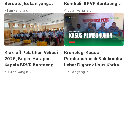
Bersatu, Bukan yang
Kembali, BPVP Bantaeng
Terpecah
Siap Bangkitkan Jurusan
7 hari yang lalu
4 bulan yang lalu
Otomotif
Kick-off Pelatihan Vokasi
Kronologi Kasus
2026, Begini Harapan
Pembunuhan di Bulukumba:
Kepala BPVP Bantaeng
Leher Digorok Usus Korban
Dikeluarkan
4 bulan yang lalu
4 bulan yang lalu