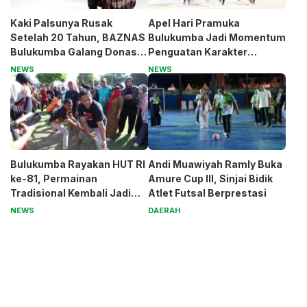
Kaki Palsunya Rusak
Apel Hari Pramuka
Setelah 20 Tahun, BAZNAS
Bulukumba Jadi Momentum
Bulukumba Galang Donasi
Penguatan Karakter
untuk Pak Pardi
Generasi Muda
NEWS
NEWS
Bulukumba Rayakan HUT RI
Andi Muawiyah Ramly Buka
ke-81, Permainan
Amure Cup III, Sinjai Bidik
Tradisional Kembali Jadi
Atlet Futsal Berprestasi
Magnet
NEWS
DAERAH