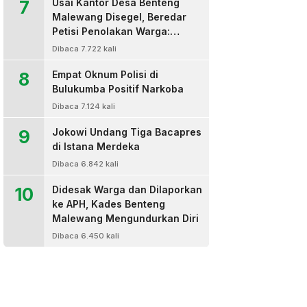
7
Usai Kantor Desa Benteng
Malewang Disegel, Beredar
Petisi Penolakan Warga:
Sekretaris Hingga BPD Turut
Dibaca 7.722 kali
Bertanda Tangan
8
Empat Oknum Polisi di
Bulukumba Positif Narkoba
Dibaca 7.124 kali
9
Jokowi Undang Tiga Bacapres
di Istana Merdeka
Dibaca 6.842 kali
10
Didesak Warga dan Dilaporkan
ke APH, Kades Benteng
Malewang Mengundurkan Diri
Dibaca 6.450 kali