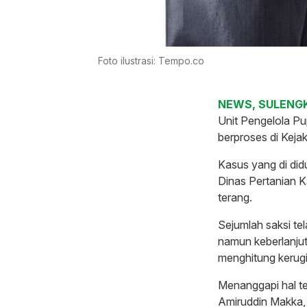
Foto ilustrasi: Tempo.co
NEWS, SULENGK
Unit Pengelola P
berproses di Kej
Kasus yang di di
Dinas Pertanian K
terang.
Sejumlah saksi te
namun keberlanjut
menghitung kerug
Menanggapi hal te
Amiruddin Makka