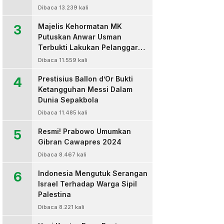
Dibaca 13.239 kali
3
Majelis Kehormatan MK
Putuskan Anwar Usman
Terbukti Lakukan Pelanggaran
Berat Kode Etik dan
Dibaca 11.559 kali
Diberhentikan
4
Prestisius Ballon d’Or Bukti
Ketangguhan Messi Dalam
Dunia Sepakbola
Dibaca 11.485 kali
5
Resmi! Prabowo Umumkan
Gibran Cawapres 2024
Dibaca 8.467 kali
6
Indonesia Mengutuk Serangan
Israel Terhadap Warga Sipil
Palestina
Dibaca 8.221 kali