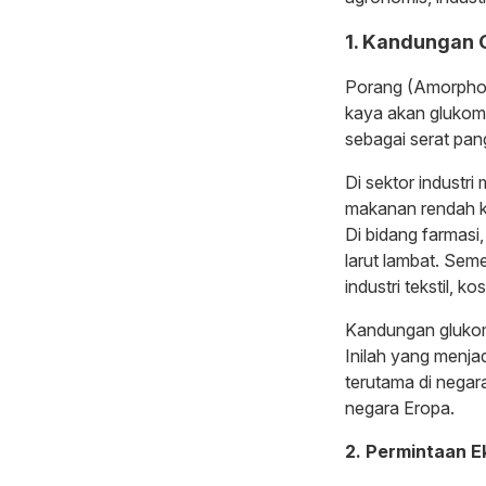
1. Kandungan 
Porang (Amorphoph
kaya akan glukoman
sebagai serat pang
Di sektor indust
makanan rendah kal
Di bidang farmasi
larut lambat. Sem
industri tekstil, 
Kandungan glukom
Inilah yang menjad
terutama di negar
negara Eropa.
2. Permintaan E