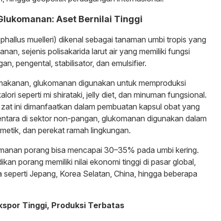
Glukomanan: Aset Bernilai Tinggi
allus muelleri) dikenal sebagai tanaman umbi tropis yang
an, sejenis polisakarida larut air yang memiliki fungsi
an, pengental, stabilisator, dan emulsifier.
ri makanan, glukomanan digunakan untuk memproduksi
ori seperti mi shirataki, jelly diet, dan minuman fungsional.
, zat ini dimanfaatkan dalam pembuatan kapsul obat yang
entara di sektor non-pangan, glukomanan digunakan dalam
kosmetik, dan perekat ramah lingkungan.
anan porang bisa mencapai 30–35% pada umbi kering.
ikan porang memiliki nilai ekonomi tinggi di pasar global,
a seperti Jepang, Korea Selatan, China, hingga beberapa
kspor Tinggi, Produksi Terbatas