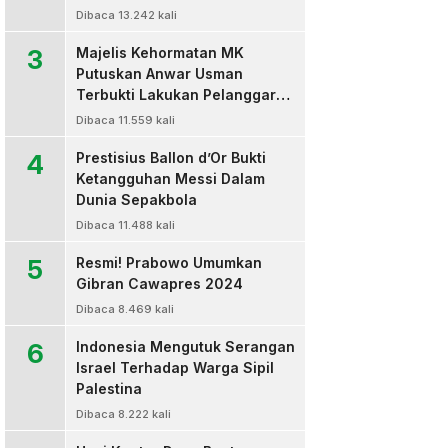
Dibaca 13.242 kali
3
Majelis Kehormatan MK
Putuskan Anwar Usman
Terbukti Lakukan Pelanggaran
Berat Kode Etik dan
Dibaca 11.559 kali
Diberhentikan
4
Prestisius Ballon d’Or Bukti
Ketangguhan Messi Dalam
Dunia Sepakbola
Dibaca 11.488 kali
5
Resmi! Prabowo Umumkan
Gibran Cawapres 2024
Dibaca 8.469 kali
6
Indonesia Mengutuk Serangan
Israel Terhadap Warga Sipil
Palestina
Dibaca 8.222 kali