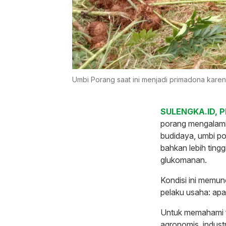
Umbi Porang saat ini menjadi primadona karen
SULENGKA.ID, 
porang mengalami 
budidaya, umbi por
bahkan lebih tingg
glukomanan.
Kondisi ini memu
pelaku usaha: ap
Untuk memahami fe
agronomis, industr