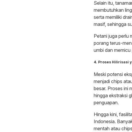
Selain itu, tanama
membutuhkan lin
serta memiliki dra
masif, sehingga su
Petani juga perl
porang terus-mene
umbi dan memicu p
4. Proses Hilirisasi
Meski potensi eks
menjadi chips at
besar. Proses ini 
hingga ekstraksi g
penguapan.
Hingga kini, fasil
Indonesia. Banya
mentah atau chips 