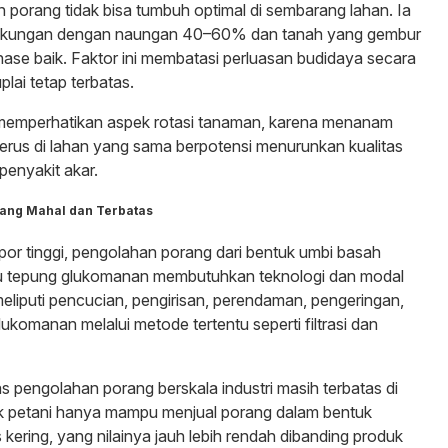
n porang tidak bisa tumbuh optimal di sembarang lahan. Ia
gkungan dengan naungan 40–60% dan tanah yang gembur
inase baik. Faktor ini membatasi perluasan budidaya secara
plai tetap terbatas.
u memperhatikan aspek rotasi tanaman, karena menanam
rus di lahan yang sama berpotensi menurunkan kualitas
enyakit akar.
 yang Mahal dan Terbatas
por tinggi, pengolahan porang dari bentuk umbi basah
au tepung glukomanan membutuhkan teknologi dan modal
meliputi pencucian, pengirisan, perendaman, pengeringan,
lukomanan melalui metode tertentu seperti filtrasi dan
itas pengolahan porang berskala industri masih terbatas di
k petani hanya mampu menjual porang dalam bentuk
kering, yang nilainya jauh lebih rendah dibanding produk