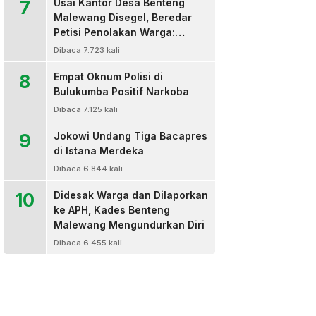
7
Usai Kantor Desa Benteng
Malewang Disegel, Beredar
Petisi Penolakan Warga:
Sekretaris Hingga BPD Turut
Dibaca 7.723 kali
Bertanda Tangan
8
Empat Oknum Polisi di
Bulukumba Positif Narkoba
Dibaca 7.125 kali
9
Jokowi Undang Tiga Bacapres
di Istana Merdeka
Dibaca 6.844 kali
10
Didesak Warga dan Dilaporkan
ke APH, Kades Benteng
Malewang Mengundurkan Diri
Dibaca 6.455 kali