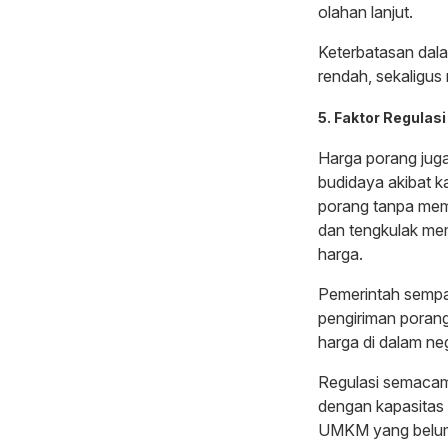
olahan lanjut.
Keterbatasan dala
rendah, sekaligus
5. Faktor Regulas
Harga porang jug
budidaya akibat 
porang tanpa mem
dan tengkulak me
harga.
Pemerintah sempa
pengiriman porang
harga di dalam neg
Regulasi semacam 
dengan kapasitas in
UMKM yang belum 