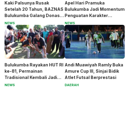
Kaki Palsunya Rusak
Apel Hari Pramuka
Setelah 20 Tahun, BAZNAS
Bulukumba Jadi Momentum
Bulukumba Galang Donasi
Penguatan Karakter
untuk Pak Pardi
Generasi Muda
NEWS
NEWS
Bulukumba Rayakan HUT RI
Andi Muawiyah Ramly Buka
ke-81, Permainan
Amure Cup III, Sinjai Bidik
Tradisional Kembali Jadi
Atlet Futsal Berprestasi
Magnet
NEWS
DAERAH