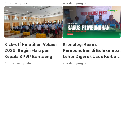
Terpecah
Siap Bangkitkan Jurusan
6 hari yang lalu
4 bulan yang lalu
Otomotif
Kick-off Pelatihan Vokasi
Kronologi Kasus
2026, Begini Harapan
Pembunuhan di Bulukumba:
Kepala BPVP Bantaeng
Leher Digorok Usus Korban
Dikeluarkan
4 bulan yang lalu
4 bulan yang lalu