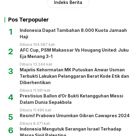
Indeks Berita
Pos Terpopuler
1
Indonesia Dapat Tambahan 8.000 Kuota Jamaah
Haji
Dibaca 104.587 kali
2
AFC Cup, PSM Makassar Vs Hougang United: Juku
Eja Menang 3-1
Dibaca 13.244 kali
3
Majelis Kehormatan MK Putuskan Anwar Usman
Terbukti Lakukan Pelanggaran Berat Kode Etik dan
Diberhentikan
Dibaca 11.561 kali
4
Prestisius Ballon d’Or Bukti Ketangguhan Messi
Dalam Dunia Sepakbola
Dibaca 11.490 kali
5
Resmi! Prabowo Umumkan Gibran Cawapres 2024
Dibaca 8.471 kali
6
Indonesia Mengutuk Serangan Israel Terhadap
Warga Sipil Palestina