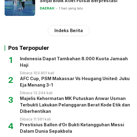
Sinjai Bidik Atlet Futsal Berprestasi
DAERAH
1 hari yang lalu
Indeks Berita
Pos Terpopuler
1
Indonesia Dapat Tambahan 8.000 Kuota Jamaah
Haji
Dibaca 103.801 kali
2
AFC Cup, PSM Makassar Vs Hougang United: Juku
Eja Menang 3-1
Dibaca 13.244 kali
3
Majelis Kehormatan MK Putuskan Anwar Usman
Terbukti Lakukan Pelanggaran Berat Kode Etik dan
Diberhentikan
Dibaca 11.561 kali
4
Prestisius Ballon d’Or Bukti Ketangguhan Messi
Dalam Dunia Sepakbola