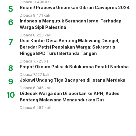
Dibaca 11.490 kali
5
Resmi! Prabowo Umumkan Gibran Cawapres 2024
Dibaca 8.471 kali
6
Indonesia Mengutuk Serangan Israel Terhadap
Warga Sipil Palestina
Dibaca 8.223 kali
7
Usai Kantor Desa Benteng Malewang Disegel,
Beredar Petisi Penolakan Warga: Sekretaris
Hingga BPD Turut Bertanda Tangan
Dibaca 7.725 kali
8
Empat Oknum Polisi di Bulukumba Positif Narkoba
Dibaca 7.127 kali
9
Jokowi Undang Tiga Bacapres di Istana Merdeka
Dibaca 6.846 kali
10
Didesak Warga dan Dilaporkan ke APH, Kades
Benteng Malewang Mengundurkan Diri
Dibaca 6.457 kali