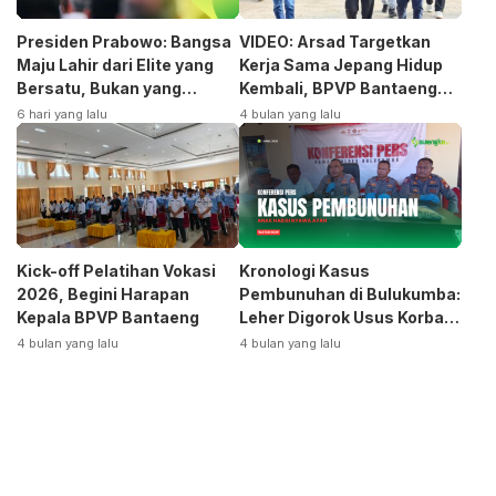
Presiden Prabowo: Bangsa
VIDEO: Arsad Targetkan
Maju Lahir dari Elite yang
Kerja Sama Jepang Hidup
Bersatu, Bukan yang
Kembali, BPVP Bantaeng
Terpecah
Siap Bangkitkan Jurusan
6 hari yang lalu
4 bulan yang lalu
Otomotif
Kick-off Pelatihan Vokasi
Kronologi Kasus
2026, Begini Harapan
Pembunuhan di Bulukumba:
Kepala BPVP Bantaeng
Leher Digorok Usus Korban
Dikeluarkan
4 bulan yang lalu
4 bulan yang lalu