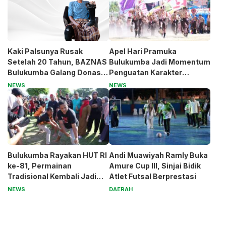
Kaki Palsunya Rusak
Apel Hari Pramuka
Setelah 20 Tahun, BAZNAS
Bulukumba Jadi Momentum
Bulukumba Galang Donasi
Penguatan Karakter
untuk Pak Pardi
Generasi Muda
NEWS
NEWS
Bulukumba Rayakan HUT RI
Andi Muawiyah Ramly Buka
ke-81, Permainan
Amure Cup III, Sinjai Bidik
Tradisional Kembali Jadi
Atlet Futsal Berprestasi
Magnet
NEWS
DAERAH