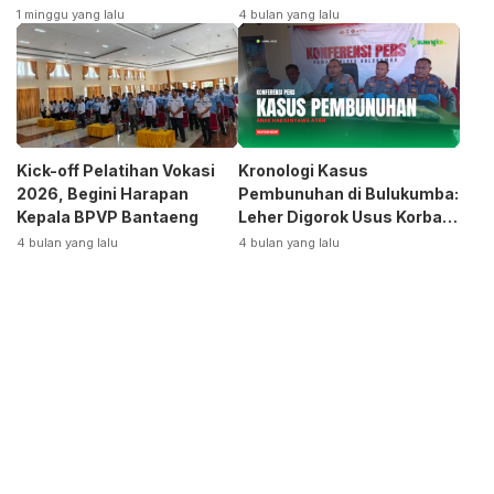
Terpecah
Siap Bangkitkan Jurusan
1 minggu yang lalu
4 bulan yang lalu
Otomotif
Kick-off Pelatihan Vokasi
Kronologi Kasus
2026, Begini Harapan
Pembunuhan di Bulukumba:
Kepala BPVP Bantaeng
Leher Digorok Usus Korban
Dikeluarkan
4 bulan yang lalu
4 bulan yang lalu