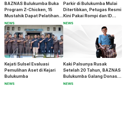
BAZNAS Bulukumba Buka
Parkir di Bulukumba Mulai
Program Z-Chicken, 15
Ditertibkan, Petugas Resmi
Mustahik Dapat Pelatihan
Kini Pakai Rompi dan ID
dan Modal Usaha
Card
NEWS
NEWS
Kejati Sulsel Evaluasi
Kaki Palsunya Rusak
Pemulihan Aset di Kejari
Setelah 20 Tahun, BAZNAS
Bulukumba
Bulukumba Galang Donasi
untuk Pak Pardi
NEWS
NEWS