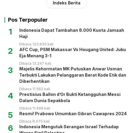
Indeks Berita
Pos Terpopuler
1
Indonesia Dapat Tambahan 8.000 Kuota Jamaah
Haji
Dibaca 123.930 kali
2
AFC Cup, PSM Makassar Vs Hougang United: Juku
Eja Menang 3-1
Dibaca 13.247 kali
3
Majelis Kehormatan MK Putuskan Anwar Usman
Terbukti Lakukan Pelanggaran Berat Kode Etik dan
Diberhentikan
Dibaca 11.562 kali
4
Prestisius Ballon d’Or Bukti Ketangguhan Messi
Dalam Dunia Sepakbola
Dibaca 11.496 kali
5
Resmi! Prabowo Umumkan Gibran Cawapres 2024
Dibaca 8.475 kali
6
Indonesia Mengutuk Serangan Israel Terhadap
Warga Sipil Palestina