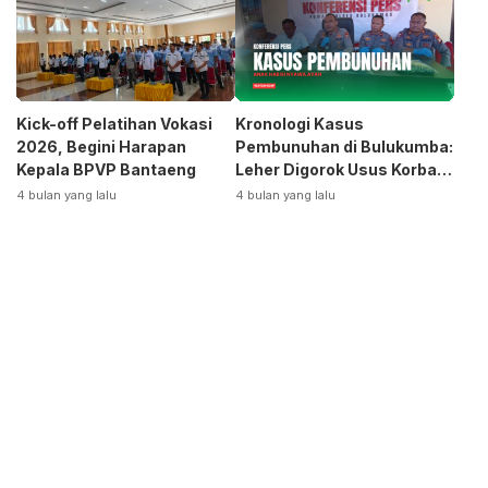
Kick-off Pelatihan Vokasi
Kronologi Kasus
2026, Begini Harapan
Pembunuhan di Bulukumba:
Kepala BPVP Bantaeng
Leher Digorok Usus Korban
Dikeluarkan
4 bulan yang lalu
4 bulan yang lalu