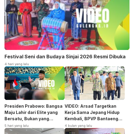
Festival Seni dan Budaya Sinjai 2026 Resmi Dibuka
4 hari yang lalu
Presiden Prabowo: Bangsa
VIDEO: Arsad Targetkan
Maju Lahir dari Elite yang
Kerja Sama Jepang Hidup
Bersatu, Bukan yang
Kembali, BPVP Bantaeng
Terpecah
Siap Bangkitkan Jurusan
5 hari yang lalu
4 bulan yang lalu
Otomotif