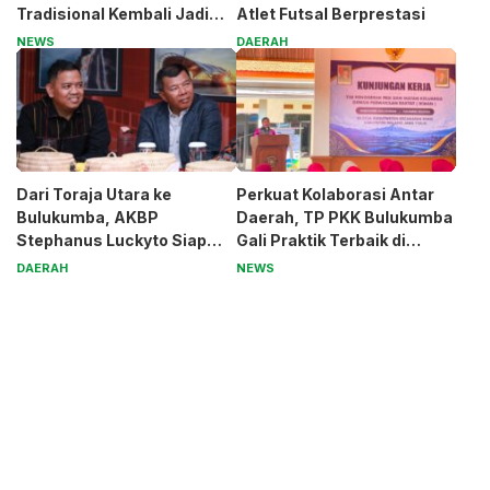
Tradisional Kembali Jadi
Atlet Futsal Berprestasi
Magnet
NEWS
DAERAH
Dari Toraja Utara ke
Perkuat Kolaborasi Antar
Bulukumba, AKBP
Daerah, TP PKK Bulukumba
Stephanus Luckyto Siap
Gali Praktik Terbaik di
Jaga Kamtibmas
Kabupaten Malang
DAERAH
NEWS