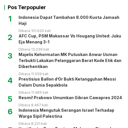
Pos Terpopuler
1
Indonesia Dapat Tambahan 8.000 Kuota Jamaah
Haji
Dibaca 101.620 kali
2
AFC Cup, PSM Makassar Vs Hougang United: Juku
Eja Menang 3-1
Dibaca 13.239 kali
3
Majelis Kehormatan MK Putuskan Anwar Usman
Terbukti Lakukan Pelanggaran Berat Kode Etik dan
Diberhentikan
Dibaca 11.559 kali
4
Prestisius Ballon d’Or Bukti Ketangguhan Messi
Dalam Dunia Sepakbola
Dibaca 11.485 kali
5
Resmi! Prabowo Umumkan Gibran Cawapres 2024
Dibaca 8.467 kali
6
Indonesia Mengutuk Serangan Israel Terhadap
Warga Sipil Palestina
Dibaca 8.221 kali