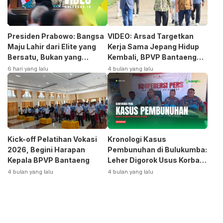
Presiden Prabowo: Bangsa
VIDEO: Arsad Targetkan
Maju Lahir dari Elite yang
Kerja Sama Jepang Hidup
Bersatu, Bukan yang
Kembali, BPVP Bantaeng
Terpecah
Siap Bangkitkan Jurusan
6 hari yang lalu
4 bulan yang lalu
Otomotif
Kick-off Pelatihan Vokasi
Kronologi Kasus
2026, Begini Harapan
Pembunuhan di Bulukumba:
Kepala BPVP Bantaeng
Leher Digorok Usus Korban
Dikeluarkan
4 bulan yang lalu
4 bulan yang lalu