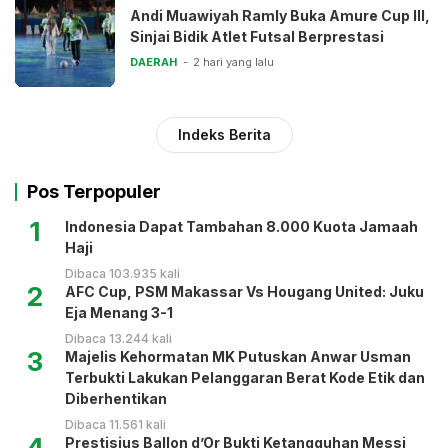
Andi Muawiyah Ramly Buka Amure Cup III,
Sinjai Bidik Atlet Futsal Berprestasi
DAERAH
2 hari yang lalu
Indeks Berita
Pos Terpopuler
1
Indonesia Dapat Tambahan 8.000 Kuota Jamaah
Haji
Dibaca 103.935 kali
2
AFC Cup, PSM Makassar Vs Hougang United: Juku
Eja Menang 3-1
Dibaca 13.244 kali
3
Majelis Kehormatan MK Putuskan Anwar Usman
Terbukti Lakukan Pelanggaran Berat Kode Etik dan
Diberhentikan
Dibaca 11.561 kali
4
Prestisius Ballon d’Or Bukti Ketangguhan Messi