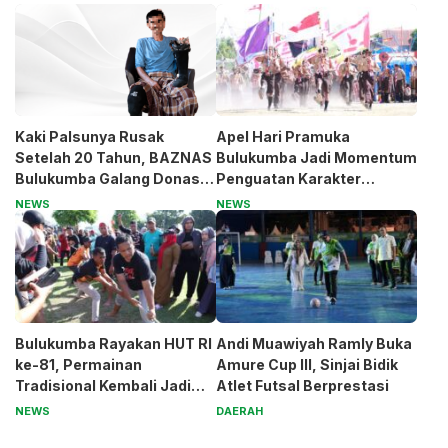
Kaki Palsunya Rusak
Apel Hari Pramuka
Setelah 20 Tahun, BAZNAS
Bulukumba Jadi Momentum
Bulukumba Galang Donasi
Penguatan Karakter
untuk Pak Pardi
Generasi Muda
NEWS
NEWS
Bulukumba Rayakan HUT RI
Andi Muawiyah Ramly Buka
ke-81, Permainan
Amure Cup III, Sinjai Bidik
Tradisional Kembali Jadi
Atlet Futsal Berprestasi
Magnet
NEWS
DAERAH