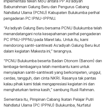
implementasi teken MoU antara PP As’adiyah
Baburrahman Galung Beru dan Pengurus Cabang
Nahdlatul Ulama (PCNU) Kabupaten Bulukumba perihal
pengaderan PC IPNU-IPPNU.
“As’adiyah Galung Beru bersama PCNU Bulukumba telah
menandatangani nota kesepahaman perihal pengaderan
PC IPNU-IPPNU pada Maret lalu. Untuk itu, kami
mendorong santri-santriwati As’adiyah Galung Beru ikut
dalam kegiatan Makesta ini,” terangnya.
“PCNU Bulukumba beserta Badan Otonom (Banom) dan
lembaga-lembaganya telah membantu kami untuk
menyiapkan santri-santriwati yang berkompeten, unggul,
cerdas, tangguh, dan cinta NKRI. Rasanya tak pantas
kalau pihak kami tidak mengapresiasi kegiatan ini dan
menghaturkan terima kasih,” sambung Rusli Rahman.
Sementara itu, Pimpinan Cabang Ikatan Pelajar Putri
Nahdlatul Ulama (PC IPPNU) Bulukumba, Nurfatul