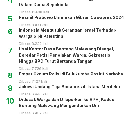
Dalam Dunia Sepakbola
Dibaca 11.490 kali
5
Resmi! Prabowo Umumkan Gibran Cawapres 2024
Dibaca 8.471 kali
6
Indonesia Mengutuk Serangan Israel Terhadap
Warga Sipil Palestina
Dibaca 8.223 kali
7
Usai Kantor Desa Benteng Malewang Disegel,
Beredar Petisi Penolakan Warga: Sekretaris
Hingga BPD Turut Bertanda Tangan
Dibaca 7.726 kali
8
Empat Oknum Polisi di Bulukumba Positif Narkoba
Dibaca 7.127 kali
9
Jokowi Undang Tiga Bacapres di Istana Merdeka
Dibaca 6.846 kali
10
Didesak Warga dan Dilaporkan ke APH, Kades
Benteng Malewang Mengundurkan Diri
Dibaca 6.457 kali