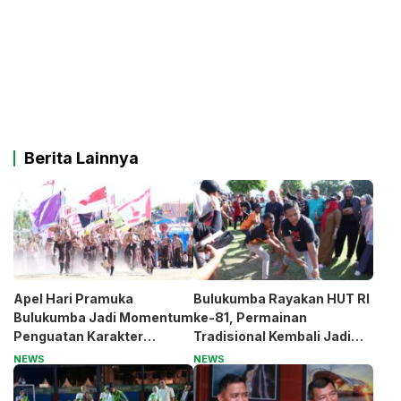
Berita Lainnya
Apel Hari Pramuka
Bulukumba Rayakan HUT RI
Bulukumba Jadi Momentum
ke-81, Permainan
Penguatan Karakter
Tradisional Kembali Jadi
Generasi Muda
Magnet
NEWS
NEWS