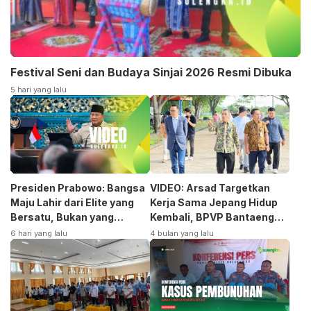
Festival Seni dan Budaya Sinjai 2026 Resmi Dibuka
5 hari yang lalu
Presiden Prabowo: Bangsa
VIDEO: Arsad Targetkan
Maju Lahir dari Elite yang
Kerja Sama Jepang Hidup
Bersatu, Bukan yang
Kembali, BPVP Bantaeng
Terpecah
Siap Bangkitkan Jurusan
6 hari yang lalu
4 bulan yang lalu
Otomotif