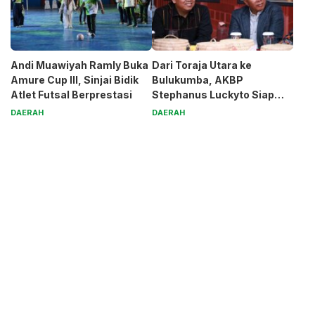
Andi Muawiyah Ramly Buka
Dari Toraja Utara ke
Amure Cup III, Sinjai Bidik
Bulukumba, AKBP
Atlet Futsal Berprestasi
Stephanus Luckyto Siap
Jaga Kamtibmas
DAERAH
DAERAH