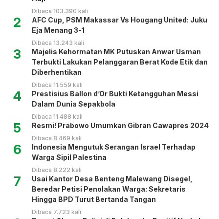
Dibaca 103.390 kali
2
AFC Cup, PSM Makassar Vs Hougang United: Juku
Eja Menang 3-1
Dibaca 13.243 kali
3
Majelis Kehormatan MK Putuskan Anwar Usman
Terbukti Lakukan Pelanggaran Berat Kode Etik dan
Diberhentikan
Dibaca 11.559 kali
4
Prestisius Ballon d’Or Bukti Ketangguhan Messi
Dalam Dunia Sepakbola
Dibaca 11.488 kali
5
Resmi! Prabowo Umumkan Gibran Cawapres 2024
Dibaca 8.469 kali
6
Indonesia Mengutuk Serangan Israel Terhadap
Warga Sipil Palestina
Dibaca 8.222 kali
7
Usai Kantor Desa Benteng Malewang Disegel,
Beredar Petisi Penolakan Warga: Sekretaris
Hingga BPD Turut Bertanda Tangan
Dibaca 7.723 kali