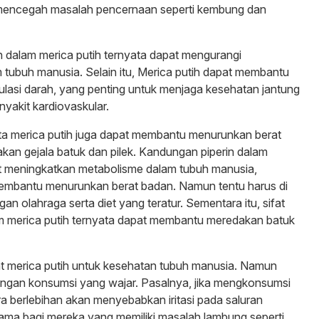
mencegah masalah pencernaan seperti kembung dan
 dalam merica putih ternyata dapat mengurangi
tubuh manusia. Selain itu, Merica putih dapat membantu
ulasi darah, yang penting untuk menjaga kesehatan jantung
yakit kardiovaskular.
ata merica putih juga dapat membantu menurunkan berat
an gejala batuk dan pilek. Kandungan piperin dalam
at meningkatkan metabolisme dalam tubuh manusia,
embantu menurunkan berat badan. Namun tentu harus di
n olahraga serta diet yang teratur. Sementara itu, sifat
m merica putih ternyata dapat membantu meredakan batuk
t merica putih untuk kesehatan tubuh manusia. Namun
engan konsumsi yang wajar. Pasalnya, jika mengkonsumsi
ra berlebihan akan menyebabkan iritasi pada saluran
ama bagi mereka yang memiliki masalah lambung seperti