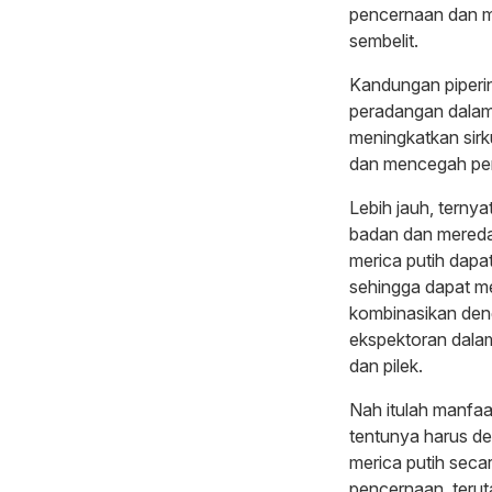
pencernaan dan 
sembelit.
Kandungan piperin
peradangan dalam 
meningkatkan sirk
dan mencegah pen
Lebih jauh, terny
badan dan meredak
merica putih dap
sehingga dapat m
kombinasikan denga
ekspektoran dala
dan pilek.
Nah itulah manfaa
tentunya harus d
merica putih seca
pencernaan, terut