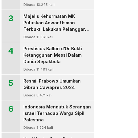
Dibaca 13.245 kali
3
Majelis Kehormatan MK
Putuskan Anwar Usman
Terbukti Lakukan Pelanggaran
Berat Kode Etik dan
Dibaca 11.561 kali
Diberhentikan
4
Prestisius Ballon d’Or Bukti
Ketangguhan Messi Dalam
Dunia Sepakbola
Dibaca 11.491 kali
5
Resmi! Prabowo Umumkan
Gibran Cawapres 2024
Dibaca 8.471 kali
6
Indonesia Mengutuk Serangan
Israel Terhadap Warga Sipil
Palestina
Dibaca 8.224 kali