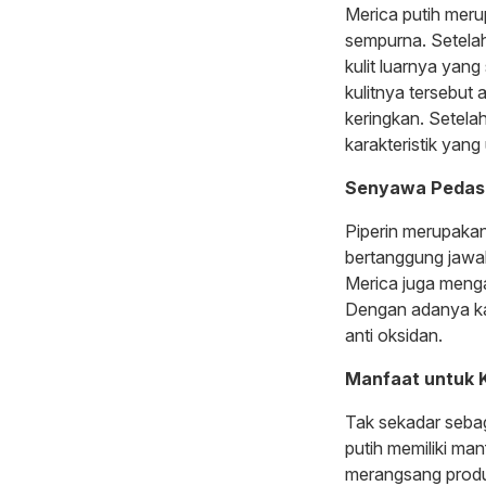
Merica putih mer
sempurna. Setelah
kulit luarnya yang
kulitnya tersebut
keringkan. Setela
karakteristik yang
Senyawa Pedas
Piperin merupaka
bertanggung jawab
Merica juga menga
Dengan adanya kan
anti oksidan.
Manfaat untuk 
Tak sekadar sebag
putih memiliki ma
merangsang prod