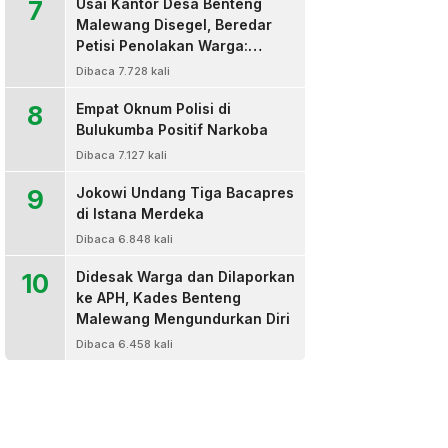
7
Usai Kantor Desa Benteng
Malewang Disegel, Beredar
Petisi Penolakan Warga:
Sekretaris Hingga BPD Turut
Dibaca 7.728 kali
Bertanda Tangan
8
Empat Oknum Polisi di
Bulukumba Positif Narkoba
Dibaca 7.127 kali
9
Jokowi Undang Tiga Bacapres
di Istana Merdeka
Dibaca 6.848 kali
10
Didesak Warga dan Dilaporkan
ke APH, Kades Benteng
Malewang Mengundurkan Diri
Dibaca 6.458 kali