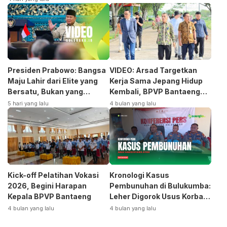
Presiden Prabowo: Bangsa
VIDEO: Arsad Targetkan
Maju Lahir dari Elite yang
Kerja Sama Jepang Hidup
Bersatu, Bukan yang
Kembali, BPVP Bantaeng
Terpecah
Siap Bangkitkan Jurusan
5 hari yang lalu
4 bulan yang lalu
Otomotif
Kick-off Pelatihan Vokasi
Kronologi Kasus
2026, Begini Harapan
Pembunuhan di Bulukumba:
Kepala BPVP Bantaeng
Leher Digorok Usus Korban
Dikeluarkan
4 bulan yang lalu
4 bulan yang lalu