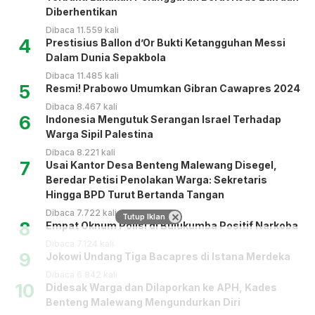
Diberhentikan
Dibaca 11.559 kali
4
Prestisius Ballon d’Or Bukti Ketangguhan Messi
Dalam Dunia Sepakbola
Dibaca 11.485 kali
5
Resmi! Prabowo Umumkan Gibran Cawapres 2024
Dibaca 8.467 kali
6
Indonesia Mengutuk Serangan Israel Terhadap
Warga Sipil Palestina
Dibaca 8.221 kali
7
Usai Kantor Desa Benteng Malewang Disegel,
Beredar Petisi Penolakan Warga: Sekretaris
Hingga BPD Turut Bertanda Tangan
Dibaca 7.722 kali
Tutup Iklan
8
Empat Oknum Polisi di Bulukumba Positif Narkoba
Dibaca 7.124 kali
9
Jokowi Undang Tiga Bacapres di Istana Merdeka
Dibaca 6.842 kali
10
Didesak Warga dan Dilaporkan ke APH, Kades
Benteng Malewang Mengundurkan Diri