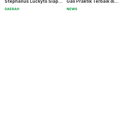
Stephanus Luckyto Siap
Gali Praktik Terbaik di
Jaga Kamtibmas
Kabupaten Malang
DAERAH
NEWS