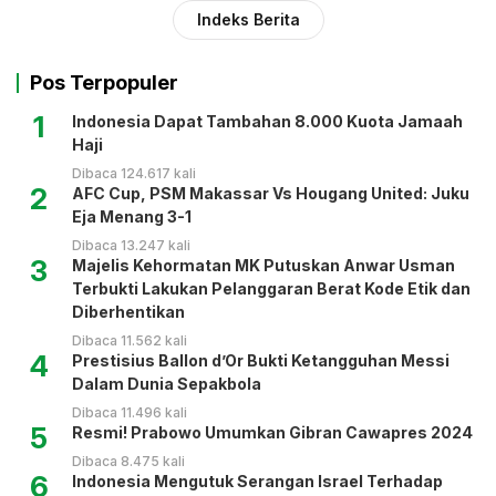
Indeks Berita
Pos Terpopuler
1
Indonesia Dapat Tambahan 8.000 Kuota Jamaah
Haji
Dibaca 124.617 kali
2
AFC Cup, PSM Makassar Vs Hougang United: Juku
Eja Menang 3-1
Dibaca 13.247 kali
3
Majelis Kehormatan MK Putuskan Anwar Usman
Terbukti Lakukan Pelanggaran Berat Kode Etik dan
Diberhentikan
Dibaca 11.562 kali
4
Prestisius Ballon d’Or Bukti Ketangguhan Messi
Dalam Dunia Sepakbola
Dibaca 11.496 kali
5
Resmi! Prabowo Umumkan Gibran Cawapres 2024
Dibaca 8.475 kali
6
Indonesia Mengutuk Serangan Israel Terhadap