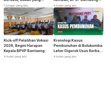
Terpecah
Siap Bangkitkan Jurusan
1 minggu yang lalu
4 bulan yang lalu
Otomotif
Kick-off Pelatihan Vokasi
Kronologi Kasus
2026, Begini Harapan
Pembunuhan di Bulukumba:
Kepala BPVP Bantaeng
Leher Digorok Usus Korban
Dikeluarkan
4 bulan yang lalu
4 bulan yang lalu