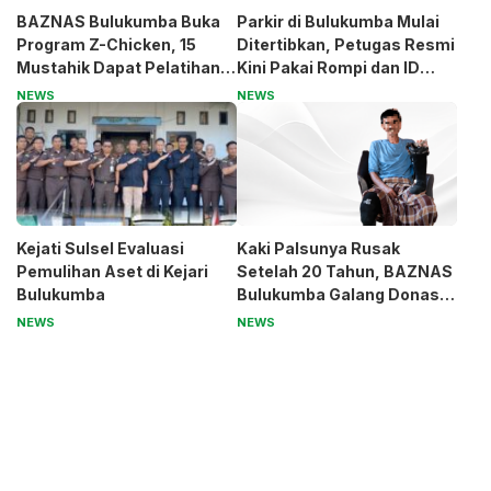
BAZNAS Bulukumba Buka
Parkir di Bulukumba Mulai
Program Z-Chicken, 15
Ditertibkan, Petugas Resmi
Mustahik Dapat Pelatihan
Kini Pakai Rompi dan ID
dan Modal Usaha
Card
NEWS
NEWS
Kejati Sulsel Evaluasi
Kaki Palsunya Rusak
Pemulihan Aset di Kejari
Setelah 20 Tahun, BAZNAS
Bulukumba
Bulukumba Galang Donasi
untuk Pak Pardi
NEWS
NEWS