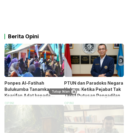
Berita Opini
Ponpes Al-Fatihah
PTUN dan Paradoks Negara
Bulukumba Tanamkan
Hukum: Ketika Pejabat Tak
Tutup Iklan
Kearifan Adat kepada
Takut Putusan Pengadilan
Santri (Bagian 1)
OPINI
OPINI