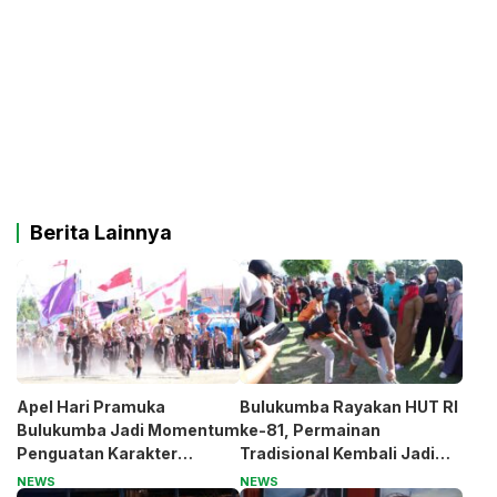
Berita Lainnya
Apel Hari Pramuka
Bulukumba Rayakan HUT RI
Bulukumba Jadi Momentum
ke-81, Permainan
Penguatan Karakter
Tradisional Kembali Jadi
Generasi Muda
Magnet
NEWS
NEWS