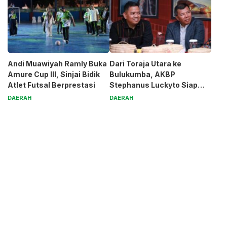
Andi Muawiyah Ramly Buka
Dari Toraja Utara ke
Amure Cup III, Sinjai Bidik
Bulukumba, AKBP
Atlet Futsal Berprestasi
Stephanus Luckyto Siap
Jaga Kamtibmas
DAERAH
DAERAH