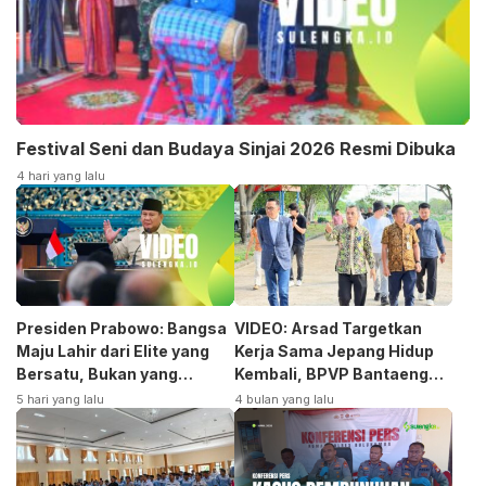
Festival Seni dan Budaya Sinjai 2026 Resmi Dibuka
4 hari yang lalu
Presiden Prabowo: Bangsa
VIDEO: Arsad Targetkan
Maju Lahir dari Elite yang
Kerja Sama Jepang Hidup
Bersatu, Bukan yang
Kembali, BPVP Bantaeng
Terpecah
Siap Bangkitkan Jurusan
5 hari yang lalu
4 bulan yang lalu
Otomotif