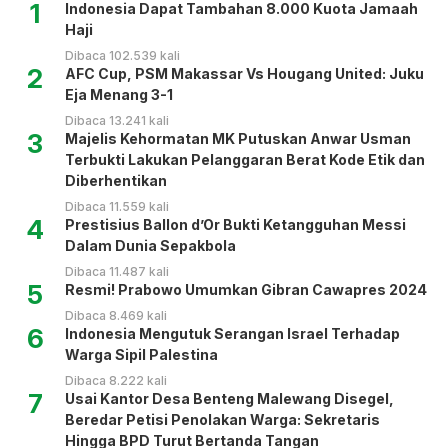
1
Indonesia Dapat Tambahan 8.000 Kuota Jamaah
Haji
Dibaca 102.539 kali
2
AFC Cup, PSM Makassar Vs Hougang United: Juku
Eja Menang 3-1
Dibaca 13.241 kali
3
Majelis Kehormatan MK Putuskan Anwar Usman
Terbukti Lakukan Pelanggaran Berat Kode Etik dan
Diberhentikan
Dibaca 11.559 kali
4
Prestisius Ballon d’Or Bukti Ketangguhan Messi
Dalam Dunia Sepakbola
Dibaca 11.487 kali
5
Resmi! Prabowo Umumkan Gibran Cawapres 2024
Dibaca 8.469 kali
6
Indonesia Mengutuk Serangan Israel Terhadap
Warga Sipil Palestina
Dibaca 8.222 kali
7
Usai Kantor Desa Benteng Malewang Disegel,
Beredar Petisi Penolakan Warga: Sekretaris
Hingga BPD Turut Bertanda Tangan