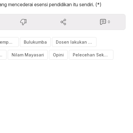
ng mencederai esensi pendidikan itu sendiri. (*)
0
Aktivis Perempuan Bulukumba
Bulukumba
Dosen lakukan Pelecehan
MII Bulukumba
Nilam Mayasari
Opini
Pelecehan Seksual di Kampus Bulukumba