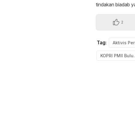
tindakan biadab ya
2
Tag:
KOPRI P