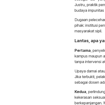
Justru, praktik 
budaya impunitas 
Dugaan pelecehan
pihak: institusi 
masyarakat sipil.
Lantas, apa ya
Pertama
, penyel
kampus maupun apa
tanpa intervensi 
Upaya damai atau 
Jika terbukti, pe
sebagai dosen ada
Kedua
, perlindun
kekerasan seksual
berkepanjangan. 