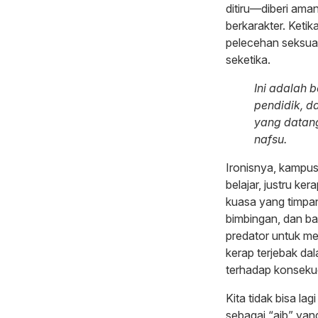
ditiru—diberi am
berkarakter. Ketik
pelecehan seksual
seketika.
Ini adalah 
pendidik, d
yang datan
nafsu.
Ironisnya, kampu
belajar, justru ke
kuasa yang timpa
bimbingan, dan b
predator untuk m
kerap terjebak da
terhadap konsekue
Kita tidak bisa la
sebagai “aib” ya