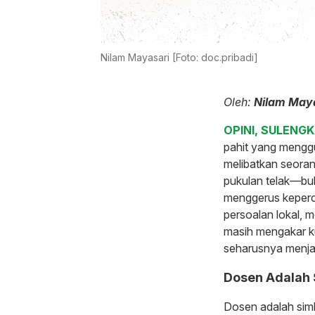
Nilam Mayasari [Foto: doc.pribadi]
Oleh:
Nilam May
OPINI, SULENGK
pahit yang mengg
melibatkan seora
pukulan telak—buka
menggerus keperca
persoalan lokal, 
masih mengakar k
seharusnya menjad
Dosen Adalah 
Dosen adalah simb