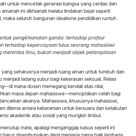
anah untuk mencetak generasi bangsa yang cerdas dan
a amanah ini dikhianati melalui tindakan bejat seperti
, maka seluruh bangunan idealisme pendidikan runtuh
bentuk pengkhianatan ganda: terhadap profesi
an terhadap kepercayaan tulus seorang mahasiswi
g menimba ilmu, bukan menjadi objek pelampiasan
s yang seharusnya menjadi ruang aman untuk tumbuh dan
rap menjadi ladang subur bagi kekerasan seksual. Relasi
ng—di mana dosen memegang kendali atas nilai,
ahkan masa depan mahasiswa—menciptakan celah bagi
elancarkan aksinya. Mahasiswa, khususnya mahasiswi,
lam dilema antara keberanian untuk bersuara dan ketakutan
nsi akademik atau sosial yang mungkin timbul.
gi menutup mata, apalagi menganggap kasus seperti ini
ng harus disembunyikan demi menjaga nama baik lembaga.