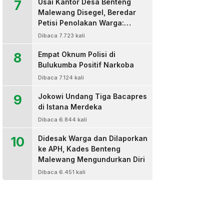
7
Usai Kantor Desa Benteng
Malewang Disegel, Beredar
Petisi Penolakan Warga:
Sekretaris Hingga BPD Turut
Dibaca 7.723 kali
Bertanda Tangan
8
Empat Oknum Polisi di
Bulukumba Positif Narkoba
Dibaca 7.124 kali
9
Jokowi Undang Tiga Bacapres
di Istana Merdeka
Dibaca 6.844 kali
10
Didesak Warga dan Dilaporkan
ke APH, Kades Benteng
Malewang Mengundurkan Diri
Dibaca 6.451 kali