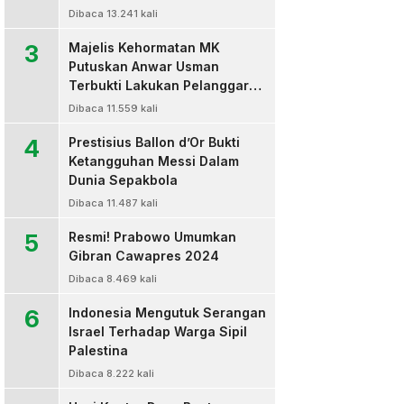
Dibaca 13.241 kali
3
Majelis Kehormatan MK
Putuskan Anwar Usman
Terbukti Lakukan Pelanggaran
Berat Kode Etik dan
Dibaca 11.559 kali
Diberhentikan
4
Prestisius Ballon d’Or Bukti
Ketangguhan Messi Dalam
Dunia Sepakbola
Dibaca 11.487 kali
5
Resmi! Prabowo Umumkan
Gibran Cawapres 2024
Dibaca 8.469 kali
6
Indonesia Mengutuk Serangan
Israel Terhadap Warga Sipil
Palestina
Dibaca 8.222 kali