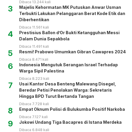
Dibaca 13.244 kali
3
Majelis Kehormatan MK Putuskan Anwar Usman
Terbukti Lakukan Pelanggaran Berat Kode Etik dan
Diberhentikan
Dibaca 11.561 kali
4
Prestisius Ballon d’Or Bukti Ketangguhan Messi
Dalam Dunia Sepakbola
Dibaca 11.491 kali
5
Resmi! Prabowo Umumkan Gibran Cawapres 2024
Dibaca 8.471 kali
6
Indonesia Mengutuk Serangan Israel Terhadap
Warga Sipil Palestina
Dibaca 8.223 kali
7
Usai Kantor Desa Benteng Malewang Disegel,
Beredar Petisi Penolakan Warga: Sekretaris
Hingga BPD Turut Bertanda Tangan
Dibaca 7.728 kali
8
Empat Oknum Polisi di Bulukumba Positif Narkoba
Dibaca 7.127 kali
9
Jokowi Undang Tiga Bacapres di Istana Merdeka
Dibaca 6.848 kali