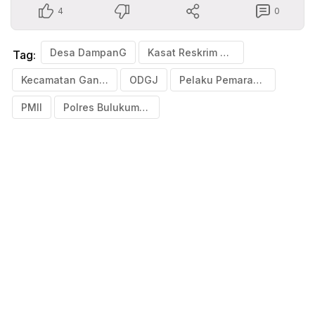
4
0
Desa DampanG
Kasat Reskrim Polres Bulukumba
Tag:
Kecamatan Gantarang
ODGJ
Pelaku Pemarangan
PMII
Polres Bulukumba