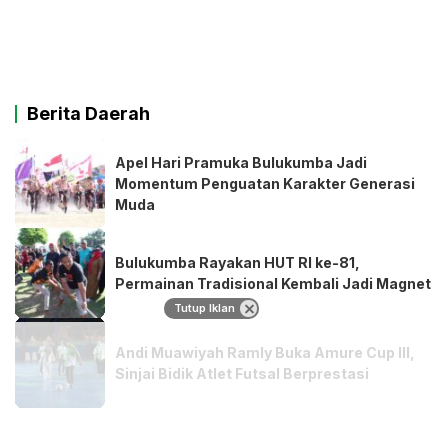
Berita Daerah
Apel Hari Pramuka Bulukumba Jadi
Momentum Penguatan Karakter Generasi
Muda
Bulukumba Rayakan HUT RI ke-81,
Permainan Tradisional Kembali Jadi Magnet
Tutup Iklan
Andi Muawiyah Ramly Buka Amure Cup III,
Sinjai Bidik Atlet Futsal Berprestasi