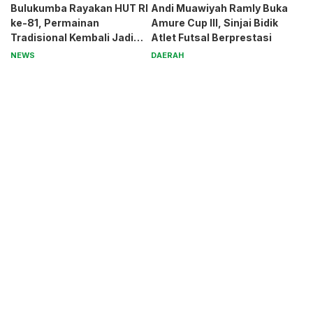
Bulukumba Rayakan HUT RI
Andi Muawiyah Ramly Buka
ke-81, Permainan
Amure Cup III, Sinjai Bidik
Tradisional Kembali Jadi
Atlet Futsal Berprestasi
Magnet
NEWS
DAERAH