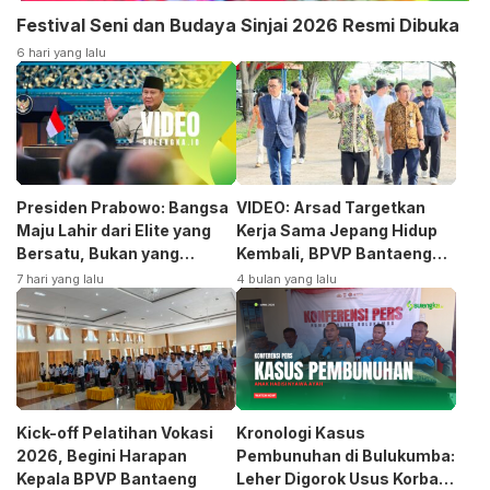
Festival Seni dan Budaya Sinjai 2026 Resmi Dibuka
6 hari yang lalu
Presiden Prabowo: Bangsa
VIDEO: Arsad Targetkan
Maju Lahir dari Elite yang
Kerja Sama Jepang Hidup
Bersatu, Bukan yang
Kembali, BPVP Bantaeng
Terpecah
Siap Bangkitkan Jurusan
7 hari yang lalu
4 bulan yang lalu
Otomotif
Kick-off Pelatihan Vokasi
Kronologi Kasus
2026, Begini Harapan
Pembunuhan di Bulukumba:
Kepala BPVP Bantaeng
Leher Digorok Usus Korban