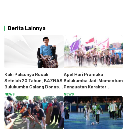
Berita Lainnya
Kaki Palsunya Rusak
Apel Hari Pramuka
Setelah 20 Tahun, BAZNAS
Bulukumba Jadi Momentum
Bulukumba Galang Donasi
Penguatan Karakter
untuk Pak Pardi
Generasi Muda
NEWS
NEWS