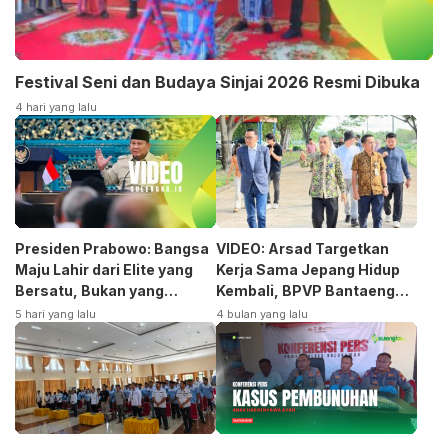
Festival Seni dan Budaya Sinjai 2026 Resmi Dibuka
4 hari yang lalu
Presiden Prabowo: Bangsa
VIDEO: Arsad Targetkan
Maju Lahir dari Elite yang
Kerja Sama Jepang Hidup
Bersatu, Bukan yang
Kembali, BPVP Bantaeng
Terpecah
Siap Bangkitkan Jurusan
5 hari yang lalu
4 bulan yang lalu
Otomotif