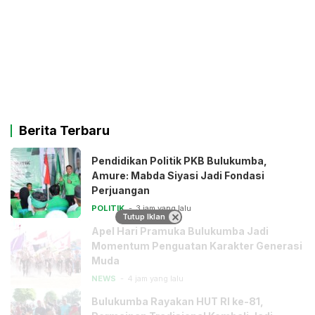
Berita Terbaru
Pendidikan Politik PKB Bulukumba,
Amure: Mabda Siyasi Jadi Fondasi
Perjuangan
POLITIK
3 jam yang lalu
Tutup Iklan
Apel Hari Pramuka Bulukumba Jadi
Momentum Penguatan Karakter Generasi
Muda
NEWS
4 jam yang lalu
Bulukumba Rayakan HUT RI ke-81,