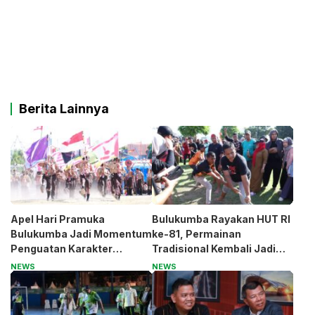
Berita Lainnya
Apel Hari Pramuka
Bulukumba Rayakan HUT RI
Bulukumba Jadi Momentum
ke-81, Permainan
Penguatan Karakter
Tradisional Kembali Jadi
Generasi Muda
Magnet
NEWS
NEWS