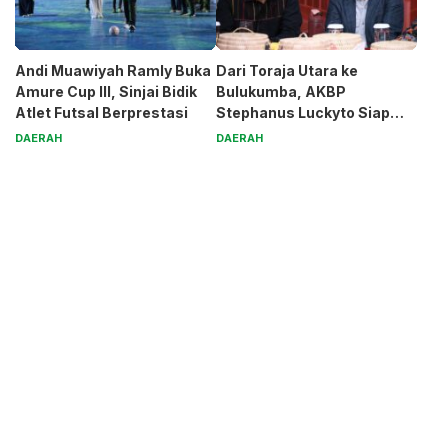
Andi Muawiyah Ramly Buka
Dari Toraja Utara ke
Amure Cup III, Sinjai Bidik
Bulukumba, AKBP
Atlet Futsal Berprestasi
Stephanus Luckyto Siap
Jaga Kamtibmas
DAERAH
DAERAH