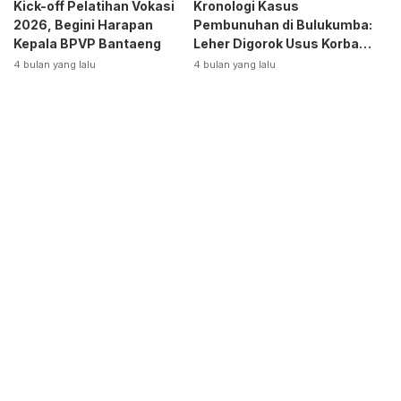
Kick-off Pelatihan Vokasi
Kronologi Kasus
2026, Begini Harapan
Pembunuhan di Bulukumba:
Kepala BPVP Bantaeng
Leher Digorok Usus Korban
Dikeluarkan
4 bulan yang lalu
4 bulan yang lalu