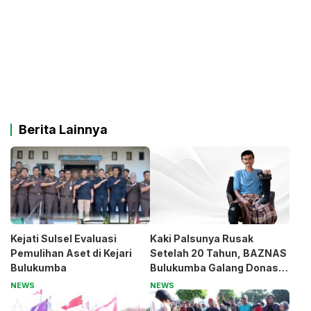
Berita Lainnya
Kejati Sulsel Evaluasi
Kaki Palsunya Rusak
Pemulihan Aset di Kejari
Setelah 20 Tahun, BAZNAS
Bulukumba
Bulukumba Galang Donasi
untuk Pak Pardi
NEWS
NEWS