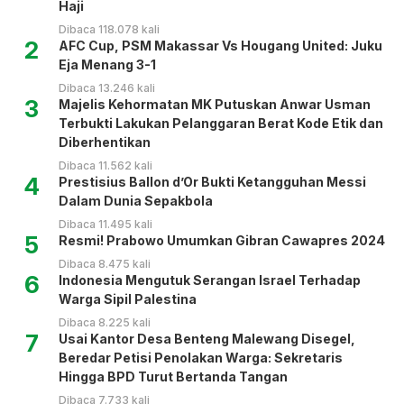
Haji
Dibaca 118.078 kali
2
AFC Cup, PSM Makassar Vs Hougang United: Juku
Eja Menang 3-1
Dibaca 13.246 kali
3
Majelis Kehormatan MK Putuskan Anwar Usman
Terbukti Lakukan Pelanggaran Berat Kode Etik dan
Diberhentikan
Dibaca 11.562 kali
4
Prestisius Ballon d’Or Bukti Ketangguhan Messi
Dalam Dunia Sepakbola
Dibaca 11.495 kali
5
Resmi! Prabowo Umumkan Gibran Cawapres 2024
Dibaca 8.475 kali
6
Indonesia Mengutuk Serangan Israel Terhadap
Warga Sipil Palestina
Dibaca 8.225 kali
7
Usai Kantor Desa Benteng Malewang Disegel,
Beredar Petisi Penolakan Warga: Sekretaris
Hingga BPD Turut Bertanda Tangan
Dibaca 7.733 kali