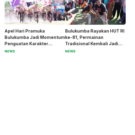
Apel Hari Pramuka
Bulukumba Rayakan HUT RI
Bulukumba Jadi Momentum
ke-81, Permainan
Penguatan Karakter
Tradisional Kembali Jadi
Generasi Muda
Magnet
NEWS
NEWS