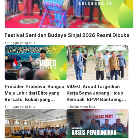
Festival Seni dan Budaya Sinjai 2026 Resmi Dibuka
1 minggu yang lalu
Presiden Prabowo: Bangsa
VIDEO: Arsad Targetkan
Maju Lahir dari Elite yang
Kerja Sama Jepang Hidup
Bersatu, Bukan yang
Kembali, BPVP Bantaeng
Terpecah
Siap Bangkitkan Jurusan
1 minggu yang lalu
4 bulan yang lalu
Otomotif