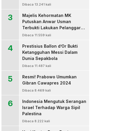
Dibaca 13.241 kali
3
Majelis Kehormatan MK
Putuskan Anwar Usman
Terbukti Lakukan Pelanggaran
Berat Kode Etik dan
Dibaca 11.559 kali
Diberhentikan
4
Prestisius Ballon d’Or Bukti
Ketangguhan Messi Dalam
Dunia Sepakbola
Dibaca 11.487 kali
5
Resmi! Prabowo Umumkan
Gibran Cawapres 2024
Dibaca 8.469 kali
6
Indonesia Mengutuk Serangan
Israel Terhadap Warga Sipil
Palestina
Dibaca 8.222 kali