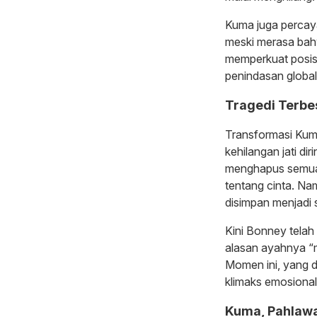
Kuma juga percaya
meski merasa bahw
memperkuat posis
penindasan global
Tragedi Terbe
Transformasi Kuma
kehilangan jati di
menghapus semua 
tentang cinta. Na
disimpan menjadi 
Kini Bonney telah
alasan ayahnya “m
Momen ini, yang d
klimaks emosional
Kuma, Pahlaw