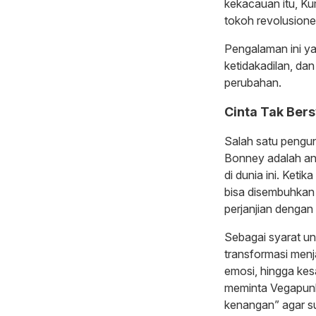
kekacauan itu, Ku
tokoh revolusioner
Pengalaman ini ya
ketidakadilan, dan
perubahan.
Cinta Tak Ber
Salah satu pengu
Bonney adalah an
di dunia ini. Ket
bisa disembuhkan 
perjanjian dengan
Sebagai syarat un
transformasi menj
emosi, hingga ke
meminta Vegapunk
kenangan” agar s