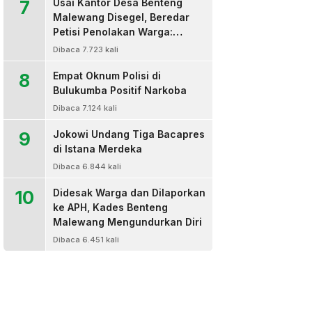
7
Usai Kantor Desa Benteng
Malewang Disegel, Beredar
Petisi Penolakan Warga:
Sekretaris Hingga BPD Turut
Dibaca 7.723 kali
Bertanda Tangan
8
Empat Oknum Polisi di
Bulukumba Positif Narkoba
Dibaca 7.124 kali
9
Jokowi Undang Tiga Bacapres
di Istana Merdeka
Dibaca 6.844 kali
10
Didesak Warga dan Dilaporkan
ke APH, Kades Benteng
Malewang Mengundurkan Diri
Dibaca 6.451 kali