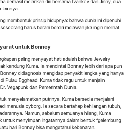
ma berhasil melarikan diri bersama Ivankov dan Jinny, dua
 lainnya.
ng membentuk prinsip hidupnya: bahwa dunia ini dipenuhi
 seseorang harus berani berdiri melawan jika ingin melihat
syarat untuk Bonney
ngkapan paling menyayat hati adalah bahwa Jewelry
ak kandung Kuma. Ia mencintai Bonney lebih dari apa pun
ika Bonney didiagnosis mengidap penyakit langka yang hanya
di Pulau Egghead, Kuma tidak ragu untuk menjalin
 Dr. Vegapunk dan Pemerintah Dunia.
tuk menyelamatkan putrinya, Kuma bersedia menjalani
adi manusia cyborg. Ia secara bertahap kehilangan tubuh,
sadarannya. Namun, sebelum semuanya hilang, Kuma
 untuk menyimpan ingatannya dalam bentuk “gelembung
uatu hari Bonney bisa mengetahui kebenaran.