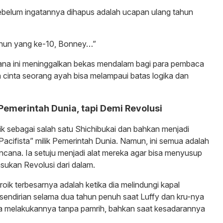
ebelum ingatannya dihapus adalah ucapan ulang tahun
ahun yang ke-10, Bonney…”
ana ini meninggalkan bekas mendalam bagi para pembaca
 cinta seorang ayah bisa melampaui batas logika dan
Pemerintah Dunia, tapi Demi Revolusi
ik sebagai salah satu Shichibukai dan bahkan menjadi
Pacifista” milik Pemerintah Dunia. Namun, ini semua adalah
cana. Ia setuju menjadi alat mereka agar bisa menyusup
ukan Revolusi dari dalam.
roik terbesarnya adalah ketika dia melindungi kapal
endirian selama dua tahun penuh saat Luffy dan kru-nya
. Ia melakukannya tanpa pamrih, bahkan saat kesadarannya