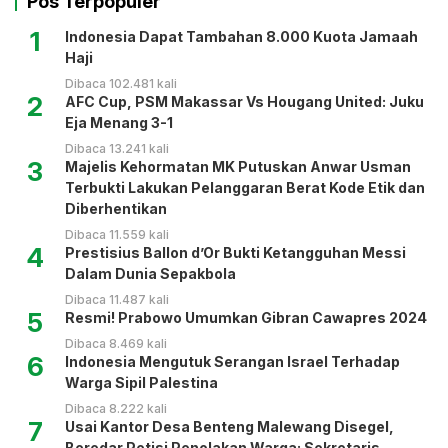
Pos Terpopuler
1
Indonesia Dapat Tambahan 8.000 Kuota Jamaah
Haji
Dibaca 102.481 kali
2
AFC Cup, PSM Makassar Vs Hougang United: Juku
Eja Menang 3-1
Dibaca 13.241 kali
3
Majelis Kehormatan MK Putuskan Anwar Usman
Terbukti Lakukan Pelanggaran Berat Kode Etik dan
Diberhentikan
Dibaca 11.559 kali
4
Prestisius Ballon d’Or Bukti Ketangguhan Messi
Dalam Dunia Sepakbola
Dibaca 11.487 kali
5
Resmi! Prabowo Umumkan Gibran Cawapres 2024
Dibaca 8.469 kali
6
Indonesia Mengutuk Serangan Israel Terhadap
Warga Sipil Palestina
Dibaca 8.222 kali
7
Usai Kantor Desa Benteng Malewang Disegel,
Beredar Petisi Penolakan Warga: Sekretaris