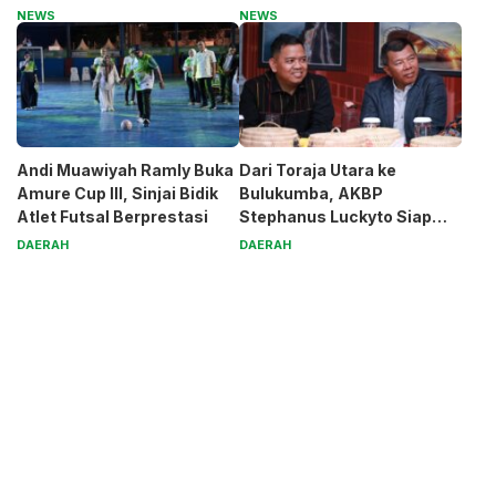
Generasi Muda
Magnet
NEWS
NEWS
Andi Muawiyah Ramly Buka
Dari Toraja Utara ke
Amure Cup III, Sinjai Bidik
Bulukumba, AKBP
Atlet Futsal Berprestasi
Stephanus Luckyto Siap
Jaga Kamtibmas
DAERAH
DAERAH