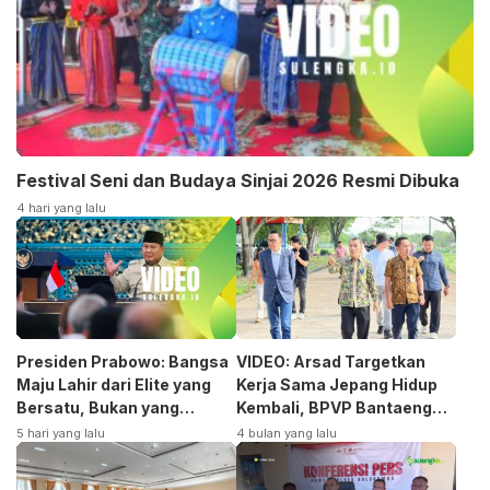
Festival Seni dan Budaya Sinjai 2026 Resmi Dibuka
4 hari yang lalu
Presiden Prabowo: Bangsa
VIDEO: Arsad Targetkan
Maju Lahir dari Elite yang
Kerja Sama Jepang Hidup
Bersatu, Bukan yang
Kembali, BPVP Bantaeng
Terpecah
Siap Bangkitkan Jurusan
5 hari yang lalu
4 bulan yang lalu
Otomotif