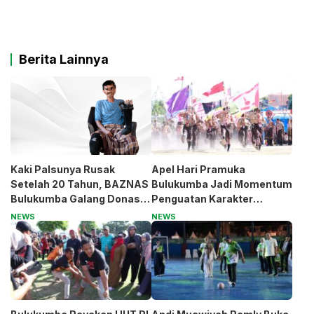
Berita Lainnya
Kaki Palsunya Rusak
Apel Hari Pramuka
Setelah 20 Tahun, BAZNAS
Bulukumba Jadi Momentum
Bulukumba Galang Donasi
Penguatan Karakter
untuk Pak Pardi
Generasi Muda
NEWS
NEWS