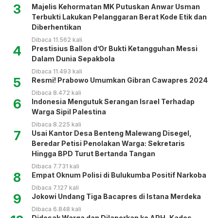
3
Majelis Kehormatan MK Putuskan Anwar Usman
Terbukti Lakukan Pelanggaran Berat Kode Etik dan
Diberhentikan
Dibaca 11.562 kali
4
Prestisius Ballon d’Or Bukti Ketangguhan Messi
Dalam Dunia Sepakbola
Dibaca 11.493 kali
5
Resmi! Prabowo Umumkan Gibran Cawapres 2024
Dibaca 8.472 kali
6
Indonesia Mengutuk Serangan Israel Terhadap
Warga Sipil Palestina
Dibaca 8.225 kali
7
Usai Kantor Desa Benteng Malewang Disegel,
Beredar Petisi Penolakan Warga: Sekretaris
Hingga BPD Turut Bertanda Tangan
Dibaca 7.731 kali
8
Empat Oknum Polisi di Bulukumba Positif Narkoba
Dibaca 7.127 kali
9
Jokowi Undang Tiga Bacapres di Istana Merdeka
Dibaca 6.848 kali
Didesak Warga dan Dilaporkan ke APH, Kades