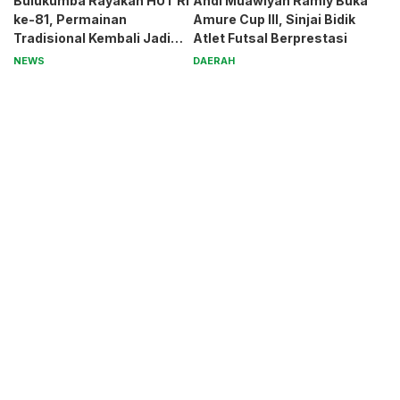
Bulukumba Rayakan HUT RI
Andi Muawiyah Ramly Buka
ke-81, Permainan
Amure Cup III, Sinjai Bidik
Tradisional Kembali Jadi
Atlet Futsal Berprestasi
Magnet
NEWS
DAERAH