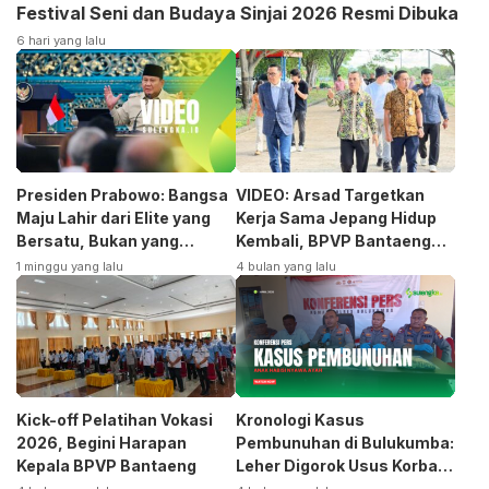
Festival Seni dan Budaya Sinjai 2026 Resmi Dibuka
6 hari yang lalu
Presiden Prabowo: Bangsa
VIDEO: Arsad Targetkan
Maju Lahir dari Elite yang
Kerja Sama Jepang Hidup
Bersatu, Bukan yang
Kembali, BPVP Bantaeng
Terpecah
Siap Bangkitkan Jurusan
1 minggu yang lalu
4 bulan yang lalu
Otomotif
Kick-off Pelatihan Vokasi
Kronologi Kasus
2026, Begini Harapan
Pembunuhan di Bulukumba:
Kepala BPVP Bantaeng
Leher Digorok Usus Korban
Dikeluarkan