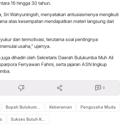
tara 16 hingga 30 tahun.
a, Sri Wahyuningsih, menyatakan antusiasmenya mengikuti
rutama atas kesempatan mendapatkan materi langsung dari
yukur dan termotivasi, terutama soal pentingnya
memulai usaha,” ujarnya.
uga dihadiri oleh Sekretaris Daerah Bulukumba Muh Ali
sparpora Ferryawan Fahmi, serta jajaran ASN lingkup
umba.
0
Bupati Bulukumba
Keberanian
Pengusaha Muda
s
Sukses Butuh Keberanian Ambil Risiko