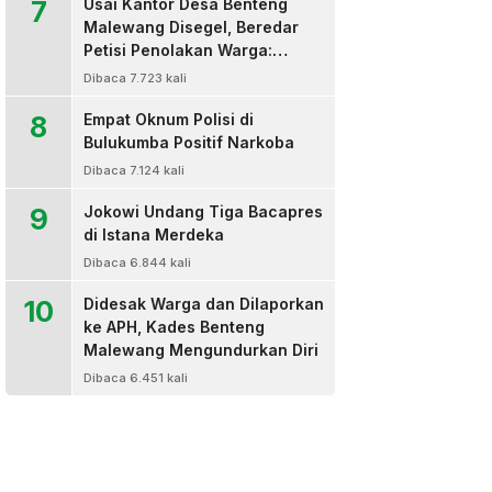
7
Usai Kantor Desa Benteng
Malewang Disegel, Beredar
Petisi Penolakan Warga:
Sekretaris Hingga BPD Turut
Dibaca 7.723 kali
Bertanda Tangan
8
Empat Oknum Polisi di
Bulukumba Positif Narkoba
Dibaca 7.124 kali
9
Jokowi Undang Tiga Bacapres
di Istana Merdeka
Dibaca 6.844 kali
10
Didesak Warga dan Dilaporkan
ke APH, Kades Benteng
Malewang Mengundurkan Diri
Dibaca 6.451 kali