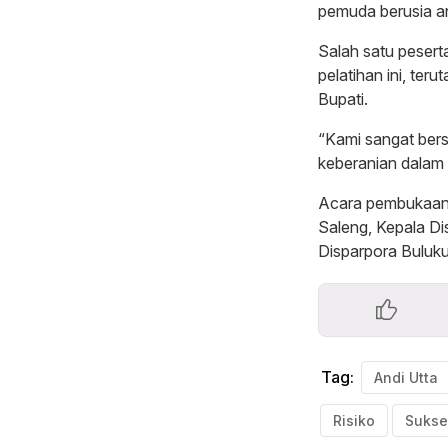
pemuda berusia an
Salah satu pesert
pelatihan ini, te
Bupati.
“Kami sangat bers
keberanian dalam 
Acara pembukaan j
Saleng, Kepala Di
Disparpora Buluk
Tag:
Andi Utta
Risiko
Sukse