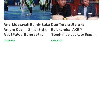
Andi Muawiyah Ramly Buka
Dari Toraja Utara ke
Amure Cup III, Sinjai Bidik
Bulukumba, AKBP
Atlet Futsal Berprestasi
Stephanus Luckyto Siap
Jaga Kamtibmas
DAERAH
DAERAH