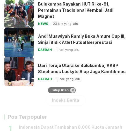
Bulukumba Rayakan HUT RI ke-81,
Permainan Tradisional Kembali Jadi
Magnet
NEWS
23 jam yang lalu
Andi Muawiyah Ramly Buka Amure Cup III,
Sinjai Bidik Atlet Futsal Berprestasi
DAERAH
1 hari yang lalu
Dari Toraja Utara ke Bulukumba, AKBP
Stephanus Luckyto Siap Jaga Kamtibmas
DAERAH
3 hari yang lalu
Tutup Iklan
Indeks Berita
Pos Terpopuler
1
Indonesia Dapat Tambahan 8.000 Kuota Jamaah