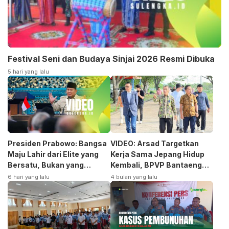
Festival Seni dan Budaya Sinjai 2026 Resmi Dibuka
5 hari yang lalu
Presiden Prabowo: Bangsa
VIDEO: Arsad Targetkan
Maju Lahir dari Elite yang
Kerja Sama Jepang Hidup
Bersatu, Bukan yang
Kembali, BPVP Bantaeng
Terpecah
Siap Bangkitkan Jurusan
6 hari yang lalu
4 bulan yang lalu
Otomotif