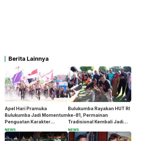
Berita Lainnya
Apel Hari Pramuka
Bulukumba Rayakan HUT RI
Bulukumba Jadi Momentum
ke-81, Permainan
Penguatan Karakter
Tradisional Kembali Jadi
Generasi Muda
Magnet
NEWS
NEWS