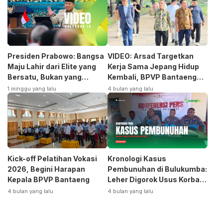
Presiden Prabowo: Bangsa
VIDEO: Arsad Targetkan
Maju Lahir dari Elite yang
Kerja Sama Jepang Hidup
Bersatu, Bukan yang
Kembali, BPVP Bantaeng
Terpecah
Siap Bangkitkan Jurusan
1 minggu yang lalu
4 bulan yang lalu
Otomotif
Kick-off Pelatihan Vokasi
Kronologi Kasus
2026, Begini Harapan
Pembunuhan di Bulukumba:
Kepala BPVP Bantaeng
Leher Digorok Usus Korban
Dikeluarkan
4 bulan yang lalu
4 bulan yang lalu