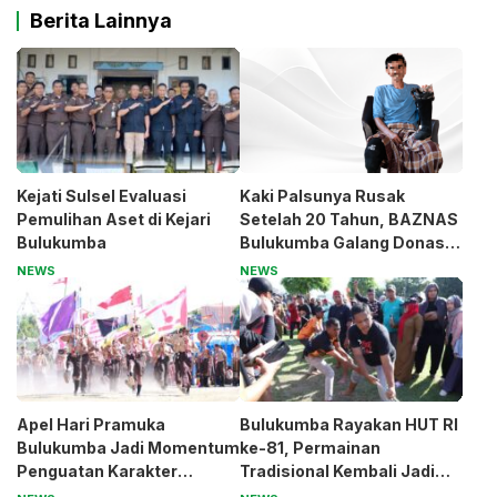
Berita Lainnya
Kejati Sulsel Evaluasi
Kaki Palsunya Rusak
Pemulihan Aset di Kejari
Setelah 20 Tahun, BAZNAS
Bulukumba
Bulukumba Galang Donasi
untuk Pak Pardi
NEWS
NEWS
Apel Hari Pramuka
Bulukumba Rayakan HUT RI
Bulukumba Jadi Momentum
ke-81, Permainan
Penguatan Karakter
Tradisional Kembali Jadi
Generasi Muda
Magnet