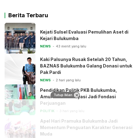
Berita Terbaru
Kejati Sulsel Evaluasi Pemulihan Aset di
Kejari Bulukumba
NEWS
43 menit yang lalu
Kaki Palsunya Rusak Setelah 20 Tahun,
BAZNAS Bulukumba Galang Donasi untuk
Pak Pardi
NEWS
2 hari yang lalu
Pendidikan Politik PKB Bulukumba,
Tutup Iklan
Amure: Mabda Siyasi Jadi Fondasi
Perjuangan
POLITIK
3 hari yang lalu
Apel Hari Pramuka Bulukumba Jadi
Momentum Penguatan Karakter Generasi
Muda