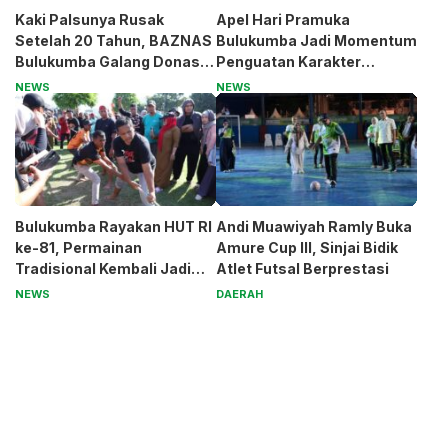
Kaki Palsunya Rusak
Apel Hari Pramuka
Setelah 20 Tahun, BAZNAS
Bulukumba Jadi Momentum
Bulukumba Galang Donasi
Penguatan Karakter
untuk Pak Pardi
Generasi Muda
NEWS
NEWS
Bulukumba Rayakan HUT RI
Andi Muawiyah Ramly Buka
ke-81, Permainan
Amure Cup III, Sinjai Bidik
Tradisional Kembali Jadi
Atlet Futsal Berprestasi
Magnet
NEWS
DAERAH