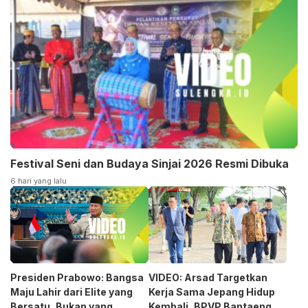
Festival Seni dan Budaya Sinjai 2026 Resmi Dibuka
6 hari yang lalu
Presiden Prabowo: Bangsa
VIDEO: Arsad Targetkan
Maju Lahir dari Elite yang
Kerja Sama Jepang Hidup
Bersatu, Bukan yang
Kembali, BPVP Bantaeng