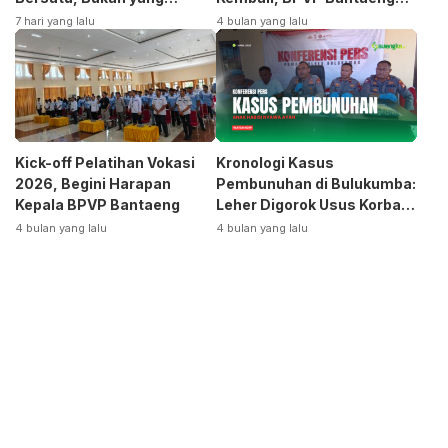
Terpecah
Siap Bangkitkan Jurusan
7 hari yang lalu
4 bulan yang lalu
Otomotif
Kick-off Pelatihan Vokasi
Kronologi Kasus
2026, Begini Harapan
Pembunuhan di Bulukumba:
Kepala BPVP Bantaeng
Leher Digorok Usus Korban
Dikeluarkan
4 bulan yang lalu
4 bulan yang lalu