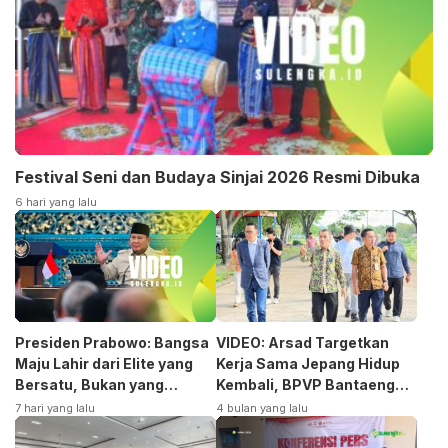
Festival Seni dan Budaya Sinjai 2026 Resmi Dibuka
6 hari yang lalu
Presiden Prabowo: Bangsa
VIDEO: Arsad Targetkan
Maju Lahir dari Elite yang
Kerja Sama Jepang Hidup
Bersatu, Bukan yang
Kembali, BPVP Bantaeng
Terpecah
Siap Bangkitkan Jurusan
7 hari yang lalu
4 bulan yang lalu
Otomotif