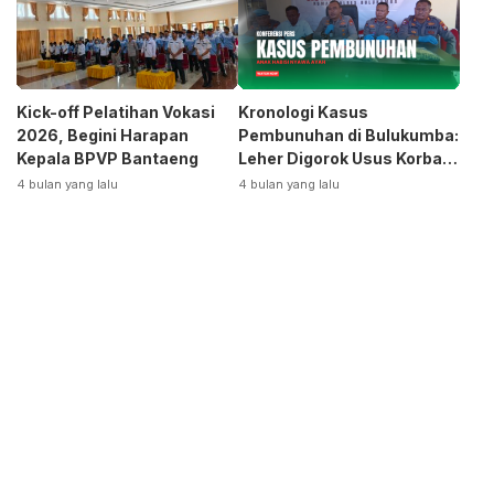
Kick-off Pelatihan Vokasi
Kronologi Kasus
2026, Begini Harapan
Pembunuhan di Bulukumba:
Kepala BPVP Bantaeng
Leher Digorok Usus Korban
Dikeluarkan
4 bulan yang lalu
4 bulan yang lalu