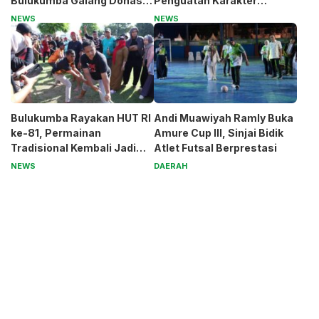
Bulukumba Galang Donasi
Penguatan Karakter
untuk Pak Pardi
Generasi Muda
NEWS
NEWS
Bulukumba Rayakan HUT RI
Andi Muawiyah Ramly Buka
ke-81, Permainan
Amure Cup III, Sinjai Bidik
Tradisional Kembali Jadi
Atlet Futsal Berprestasi
Magnet
NEWS
DAERAH