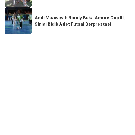
Andi Muawiyah Ramly Buka Amure Cup III,
Sinjai Bidik Atlet Futsal Berprestasi