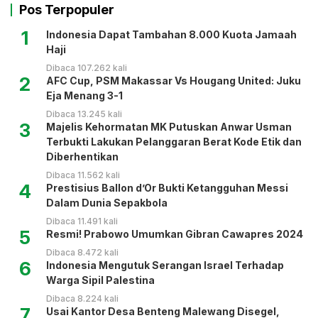
Pos Terpopuler
1
Indonesia Dapat Tambahan 8.000 Kuota Jamaah
Haji
Dibaca 107.262 kali
2
AFC Cup, PSM Makassar Vs Hougang United: Juku
Eja Menang 3-1
Dibaca 13.245 kali
3
Majelis Kehormatan MK Putuskan Anwar Usman
Terbukti Lakukan Pelanggaran Berat Kode Etik dan
Diberhentikan
Dibaca 11.562 kali
4
Prestisius Ballon d’Or Bukti Ketangguhan Messi
Dalam Dunia Sepakbola
Dibaca 11.491 kali
5
Resmi! Prabowo Umumkan Gibran Cawapres 2024
Dibaca 8.472 kali
6
Indonesia Mengutuk Serangan Israel Terhadap
Warga Sipil Palestina
Dibaca 8.224 kali
7
Usai Kantor Desa Benteng Malewang Disegel,