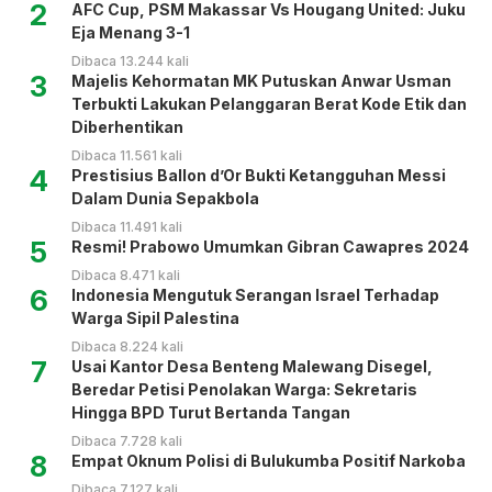
2
AFC Cup, PSM Makassar Vs Hougang United: Juku
Eja Menang 3-1
Dibaca 13.244 kali
3
Majelis Kehormatan MK Putuskan Anwar Usman
Terbukti Lakukan Pelanggaran Berat Kode Etik dan
Diberhentikan
Dibaca 11.561 kali
4
Prestisius Ballon d’Or Bukti Ketangguhan Messi
Dalam Dunia Sepakbola
Dibaca 11.491 kali
5
Resmi! Prabowo Umumkan Gibran Cawapres 2024
Dibaca 8.471 kali
6
Indonesia Mengutuk Serangan Israel Terhadap
Warga Sipil Palestina
Dibaca 8.224 kali
7
Usai Kantor Desa Benteng Malewang Disegel,
Beredar Petisi Penolakan Warga: Sekretaris
Hingga BPD Turut Bertanda Tangan
Dibaca 7.728 kali
8
Empat Oknum Polisi di Bulukumba Positif Narkoba
Dibaca 7.127 kali