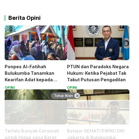
Berita Opini
Ponpes Al-Fatihah
PTUN dan Paradoks Negara
Bulukumba Tanamkan
Hukum: Ketika Pejabat Tak
Kearifan Adat kepada
Takut Putusan Pengadilan
Santri (Bagian 1)
OPINI
OPINI
Tutup Iklan
Terlalu Banyak Ceramah
Belajar SEHATI PWNU DKI
untuk Hidup yang Berat
Jakarta di Bulukumba: