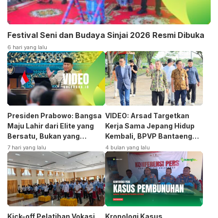
Festival Seni dan Budaya Sinjai 2026 Resmi Dibuka
6 hari yang lalu
Presiden Prabowo: Bangsa
VIDEO: Arsad Targetkan
Maju Lahir dari Elite yang
Kerja Sama Jepang Hidup
Bersatu, Bukan yang
Kembali, BPVP Bantaeng
Terpecah
Siap Bangkitkan Jurusan
7 hari yang lalu
4 bulan yang lalu
Otomotif
Kick-off Pelatihan Vokasi
Kronologi Kasus