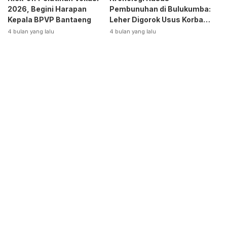
2026, Begini Harapan
Pembunuhan di Bulukumba:
Kepala BPVP Bantaeng
Leher Digorok Usus Korban
Dikeluarkan
4 bulan yang lalu
4 bulan yang lalu