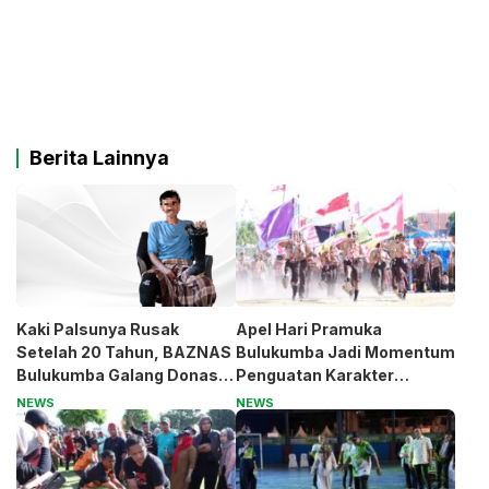
Berita Lainnya
Kaki Palsunya Rusak
Apel Hari Pramuka
Setelah 20 Tahun, BAZNAS
Bulukumba Jadi Momentum
Bulukumba Galang Donasi
Penguatan Karakter
untuk Pak Pardi
Generasi Muda
NEWS
NEWS