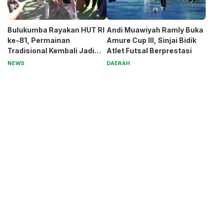
Bulukumba Rayakan HUT RI
Andi Muawiyah Ramly Buka
ke-81, Permainan
Amure Cup III, Sinjai Bidik
Tradisional Kembali Jadi
Atlet Futsal Berprestasi
Magnet
NEWS
DAERAH