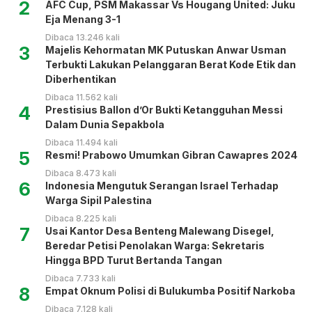
2
AFC Cup, PSM Makassar Vs Hougang United: Juku
Eja Menang 3-1
Dibaca 13.246 kali
3
Majelis Kehormatan MK Putuskan Anwar Usman
Terbukti Lakukan Pelanggaran Berat Kode Etik dan
Diberhentikan
Dibaca 11.562 kali
4
Prestisius Ballon d’Or Bukti Ketangguhan Messi
Dalam Dunia Sepakbola
Dibaca 11.494 kali
5
Resmi! Prabowo Umumkan Gibran Cawapres 2024
Dibaca 8.473 kali
6
Indonesia Mengutuk Serangan Israel Terhadap
Warga Sipil Palestina
Dibaca 8.225 kali
7
Usai Kantor Desa Benteng Malewang Disegel,
Beredar Petisi Penolakan Warga: Sekretaris
Hingga BPD Turut Bertanda Tangan
Dibaca 7.733 kali
8
Empat Oknum Polisi di Bulukumba Positif Narkoba
Dibaca 7.128 kali