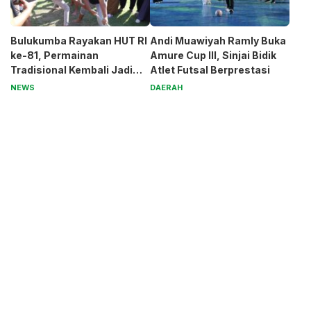
Bulukumba Rayakan HUT RI
Andi Muawiyah Ramly Buka
ke-81, Permainan
Amure Cup III, Sinjai Bidik
Tradisional Kembali Jadi
Atlet Futsal Berprestasi
Magnet
NEWS
DAERAH