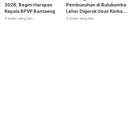
2026, Begini Harapan
Pembunuhan di Bulukumba:
Kepala BPVP Bantaeng
Leher Digorok Usus Korban
Dikeluarkan
4 bulan yang lalu
4 bulan yang lalu