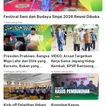
Festival Seni dan Budaya Sinjai 2026 Resmi Dibuka
7 hari yang lalu
Presiden Prabowo: Bangsa
VIDEO: Arsad Targetkan
Maju Lahir dari Elite yang
Kerja Sama Jepang Hidup
Bersatu, Bukan yang
Kembali, BPVP Bantaeng
Terpecah
Siap Bangkitkan Jurusan
1 minggu yang lalu
4 bulan yang lalu
Otomotif
Kick-off Pelatihan Vokasi
Kronologi Kasus