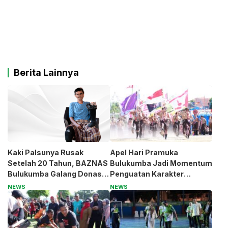
Berita Lainnya
Kaki Palsunya Rusak
Apel Hari Pramuka
Setelah 20 Tahun, BAZNAS
Bulukumba Jadi Momentum
Bulukumba Galang Donasi
Penguatan Karakter
untuk Pak Pardi
Generasi Muda
NEWS
NEWS