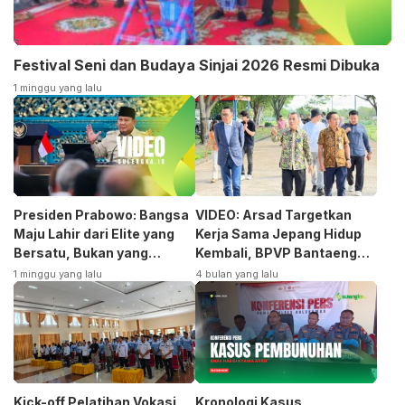
Festival Seni dan Budaya Sinjai 2026 Resmi Dibuka
1 minggu yang lalu
Presiden Prabowo: Bangsa
VIDEO: Arsad Targetkan
Maju Lahir dari Elite yang
Kerja Sama Jepang Hidup
Bersatu, Bukan yang
Kembali, BPVP Bantaeng
Terpecah
Siap Bangkitkan Jurusan
1 minggu yang lalu
4 bulan yang lalu
Otomotif
Kick-off Pelatihan Vokasi
Kronologi Kasus