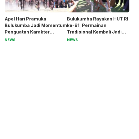
Apel Hari Pramuka
Bulukumba Rayakan HUT RI
Bulukumba Jadi Momentum
ke-81, Permainan
Penguatan Karakter
Tradisional Kembali Jadi
Generasi Muda
Magnet
NEWS
NEWS