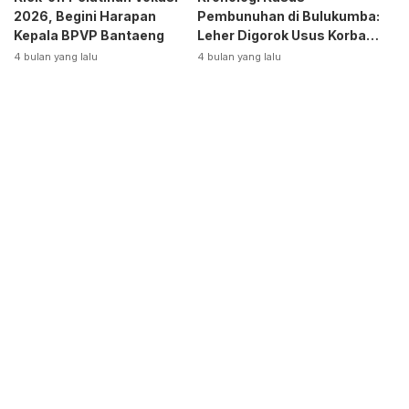
2026, Begini Harapan
Pembunuhan di Bulukumba:
Kepala BPVP Bantaeng
Leher Digorok Usus Korban
Dikeluarkan
4 bulan yang lalu
4 bulan yang lalu