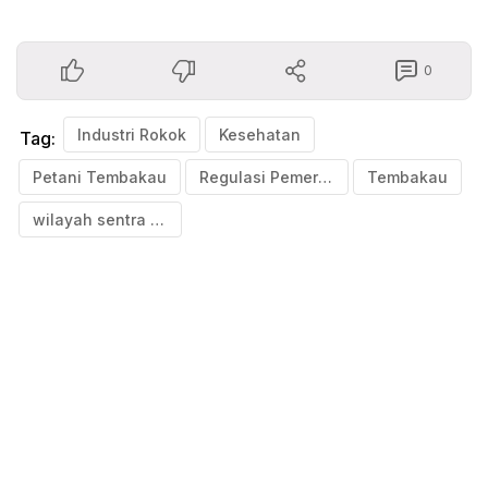
0
Industri Rokok
Kesehatan
Tag:
Petani Tembakau
Regulasi Pemerintah Terkait Industri Rokok
Tembakau
wilayah sentra penghasil tembakau di Indonesia