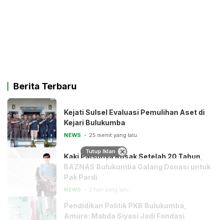
Berita Terbaru
Kejati Sulsel Evaluasi Pemulihan Aset di
Kejari Bulukumba
NEWS
25 menit yang lalu
Tutup Iklan
Kaki Palsunya Rusak Setelah 20 Tahun,
BAZNAS Bulukumba Galang Donasi untuk
Pak Pardi
NEWS
2 hari yang lalu
Pendidikan Politik PKB Bulukumba,
Amure: Mabda Siyasi Jadi Fondasi