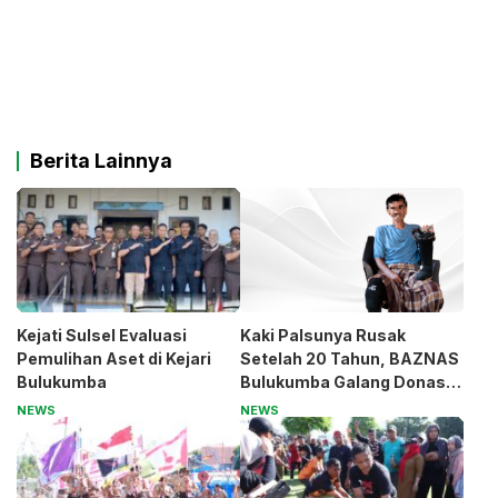
Berita Lainnya
Kejati Sulsel Evaluasi
Kaki Palsunya Rusak
Pemulihan Aset di Kejari
Setelah 20 Tahun, BAZNAS
Bulukumba
Bulukumba Galang Donasi
untuk Pak Pardi
NEWS
NEWS