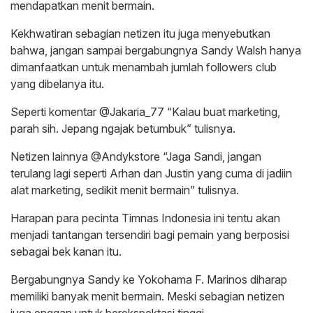
mendapatkan menit bermain.
Kekhwatiran sebagian netizen itu juga menyebutkan
bahwa, jangan sampai bergabungnya Sandy Walsh hanya
dimanfaatkan untuk menambah jumlah followers club
yang dibelanya itu.
Seperti komentar @Jakaria_77 “Kalau buat marketing,
parah sih. Jepang ngajak betumbuk” tulisnya.
Netizen lainnya @Andykstore “Jaga Sandi, jangan
terulang lagi seperti Arhan dan Justin yang cuma di jadiin
alat marketing, sedikit menit bermain” tulisnya.
Harapan para pecinta Timnas Indonesia ini tentu akan
menjadi tantangan tersendiri bagi pemain yang berposisi
sebagai bek kanan itu.
Bergabungnya Sandy ke Yokohama F. Marinos diharap
memiliki banyak menit bermain. Meski sebagian netizen
juga enggan untuk berekspektasi tinggi.