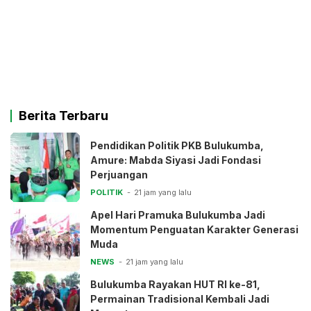
Berita Terbaru
Pendidikan Politik PKB Bulukumba,
Amure: Mabda Siyasi Jadi Fondasi
Perjuangan
POLITIK
21 jam yang lalu
Apel Hari Pramuka Bulukumba Jadi
Momentum Penguatan Karakter Generasi
Muda
NEWS
21 jam yang lalu
Bulukumba Rayakan HUT RI ke-81,
Permainan Tradisional Kembali Jadi