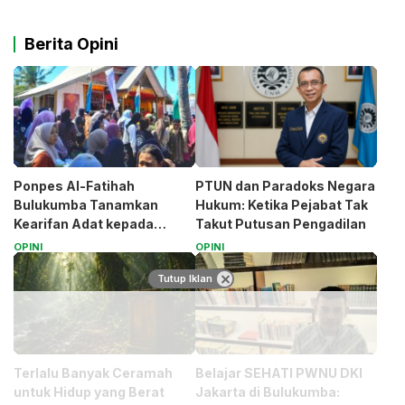
Berita Opini
Ponpes Al-Fatihah
PTUN dan Paradoks Negara
Bulukumba Tanamkan
Hukum: Ketika Pejabat Tak
Kearifan Adat kepada
Takut Putusan Pengadilan
Santri (Bagian 1)
OPINI
OPINI
Tutup Iklan
Terlalu Banyak Ceramah
Belajar SEHATI PWNU DKI
untuk Hidup yang Berat
Jakarta di Bulukumba: