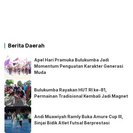
Berita Daerah
Apel Hari Pramuka Bulukumba Jadi
Momentum Penguatan Karakter Generasi
Muda
Bulukumba Rayakan HUT RI ke-81,
Permainan Tradisional Kembali Jadi Magnet
Andi Muawiyah Ramly Buka Amure Cup III,
Sinjai Bidik Atlet Futsal Berprestasi