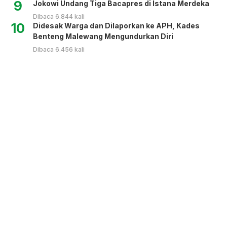
9
Jokowi Undang Tiga Bacapres di Istana Merdeka
Dibaca 6.844 kali
10
Didesak Warga dan Dilaporkan ke APH, Kades
Benteng Malewang Mengundurkan Diri
Dibaca 6.456 kali