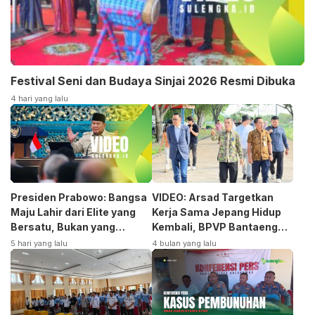
Festival Seni dan Budaya Sinjai 2026 Resmi Dibuka
4 hari yang lalu
Presiden Prabowo: Bangsa
VIDEO: Arsad Targetkan
Maju Lahir dari Elite yang
Kerja Sama Jepang Hidup
Bersatu, Bukan yang
Kembali, BPVP Bantaeng
Terpecah
Siap Bangkitkan Jurusan
5 hari yang lalu
4 bulan yang lalu
Otomotif