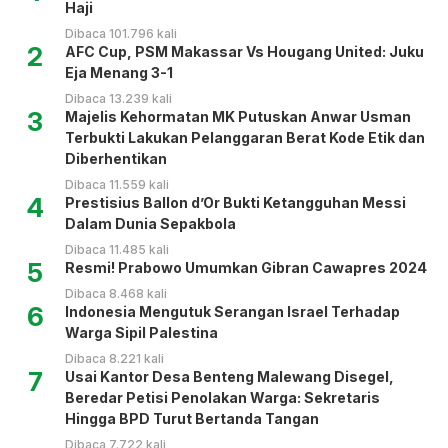
Haji
Dibaca 101.796 kali
2
AFC Cup, PSM Makassar Vs Hougang United: Juku
Eja Menang 3-1
Dibaca 13.239 kali
3
Majelis Kehormatan MK Putuskan Anwar Usman
Terbukti Lakukan Pelanggaran Berat Kode Etik dan
Diberhentikan
Dibaca 11.559 kali
4
Prestisius Ballon d’Or Bukti Ketangguhan Messi
Dalam Dunia Sepakbola
Dibaca 11.485 kali
5
Resmi! Prabowo Umumkan Gibran Cawapres 2024
Dibaca 8.468 kali
6
Indonesia Mengutuk Serangan Israel Terhadap
Warga Sipil Palestina
Dibaca 8.221 kali
7
Usai Kantor Desa Benteng Malewang Disegel,
Beredar Petisi Penolakan Warga: Sekretaris
Hingga BPD Turut Bertanda Tangan
Dibaca 7.722 kali