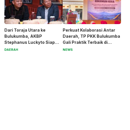
Dari Toraja Utara ke
Perkuat Kolaborasi Antar
Bulukumba, AKBP
Daerah, TP PKK Bulukumba
Stephanus Luckyto Siap
Gali Praktik Terbaik di
Jaga Kamtibmas
Kabupaten Malang
DAERAH
NEWS