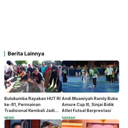
Berita Lainnya
Bulukumba Rayakan HUT RI
Andi Muawiyah Ramly Buka
ke-81, Permainan
Amure Cup III, Sinjai Bidik
Tradisional Kembali Jadi
Atlet Futsal Berprestasi
Magnet
NEWS
DAERAH