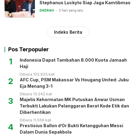
Stephanus Luckyto Siap Jaga Kamtibmas
DAERAH
3 hari yang lalu
Indeks Berita
Pos Terpopuler
1
Indonesia Dapat Tambahan 8.000 Kuota Jamaah
Haji
Dibaca 102.925 kali
2
AFC Cup, PSM Makassar Vs Hougang United: Juku
Eja Menang 3-1
Dibaca 13.242 kali
3
Majelis Kehormatan MK Putuskan Anwar Usman
Terbukti Lakukan Pelanggaran Berat Kode Etik dan
Diberhentikan
Dibaca 11.559 kali
4
Prestisius Ballon d’Or Bukti Ketangguhan Messi
Dalam Dunia Sepakbola