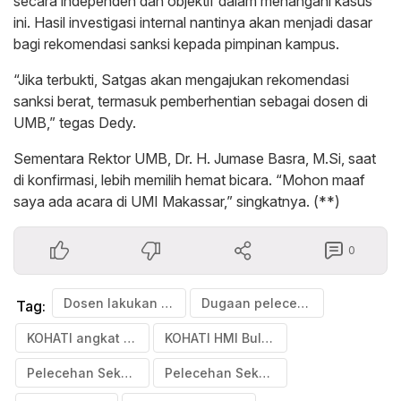
secara independen dan objektif dalam menangani kasus
ini. Hasil investigasi internal nantinya akan menjadi dasar
bagi rekomendasi sanksi kepada pimpinan kampus.
“Jika terbukti, Satgas akan mengajukan rekomendasi
sanksi berat, termasuk pemberhentian sebagai dosen di
UMB,” tegas Dedy.
Sementara Rektor UMB, Dr. H. Jumase Basra, M.Si, saat
di konfirmasi, lebih memilih hemat bicara. “Mohon maaf
saya ada acara di UMI Makassar,” singkatnya. (**)
0
Dosen lakukan Pelecehan
Dugaan pelecehan mahasiswa
Tag:
KOHATI angkat bicara soal pelecehan seksual dalam kampus
KOHATI HMI Bulukumba
Pelecehan Seksual di Kampus Bulukumba
Pelecehan Seksual Terhadap Mahasiswa di Bulukumba