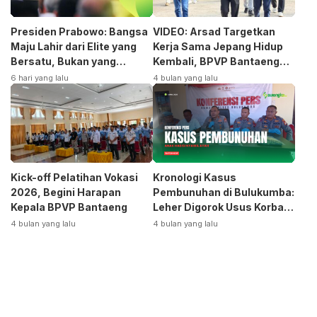
Presiden Prabowo: Bangsa
VIDEO: Arsad Targetkan
Maju Lahir dari Elite yang
Kerja Sama Jepang Hidup
Bersatu, Bukan yang
Kembali, BPVP Bantaeng
Terpecah
Siap Bangkitkan Jurusan
6 hari yang lalu
4 bulan yang lalu
Otomotif
Kick-off Pelatihan Vokasi
Kronologi Kasus
2026, Begini Harapan
Pembunuhan di Bulukumba:
Kepala BPVP Bantaeng
Leher Digorok Usus Korban
Dikeluarkan
4 bulan yang lalu
4 bulan yang lalu