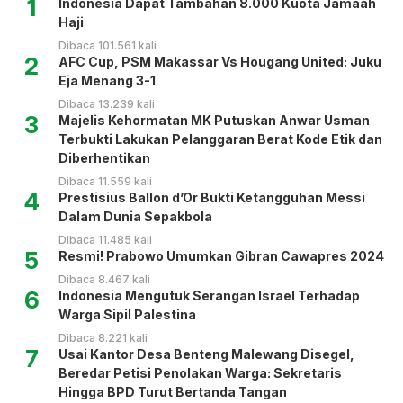
1
Indonesia Dapat Tambahan 8.000 Kuota Jamaah
Haji
Dibaca 101.561 kali
2
AFC Cup, PSM Makassar Vs Hougang United: Juku
Eja Menang 3-1
Dibaca 13.239 kali
3
Majelis Kehormatan MK Putuskan Anwar Usman
Terbukti Lakukan Pelanggaran Berat Kode Etik dan
Diberhentikan
Dibaca 11.559 kali
4
Prestisius Ballon d’Or Bukti Ketangguhan Messi
Dalam Dunia Sepakbola
Dibaca 11.485 kali
5
Resmi! Prabowo Umumkan Gibran Cawapres 2024
Dibaca 8.467 kali
6
Indonesia Mengutuk Serangan Israel Terhadap
Warga Sipil Palestina
Dibaca 8.221 kali
7
Usai Kantor Desa Benteng Malewang Disegel,
Beredar Petisi Penolakan Warga: Sekretaris
Hingga BPD Turut Bertanda Tangan