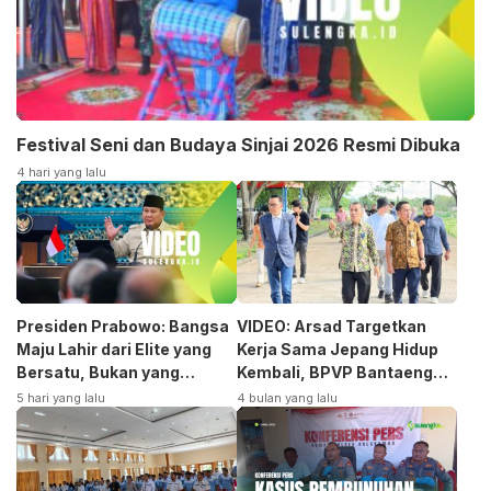
Festival Seni dan Budaya Sinjai 2026 Resmi Dibuka
4 hari yang lalu
Presiden Prabowo: Bangsa
VIDEO: Arsad Targetkan
Maju Lahir dari Elite yang
Kerja Sama Jepang Hidup
Bersatu, Bukan yang
Kembali, BPVP Bantaeng
Terpecah
Siap Bangkitkan Jurusan
5 hari yang lalu
4 bulan yang lalu
Otomotif