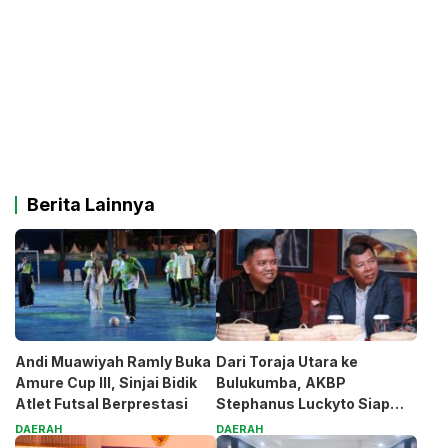
Berita Lainnya
Andi Muawiyah Ramly Buka
Dari Toraja Utara ke
Amure Cup III, Sinjai Bidik
Bulukumba, AKBP
Atlet Futsal Berprestasi
Stephanus Luckyto Siap
Jaga Kamtibmas
DAERAH
DAERAH