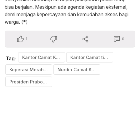
bisa berjalan. Meskipun ada agenda kegiatan eksternal,
demi menjaga kepercayaan dan kemudahan akses bagi
warga. (*)
1
0
Kantor Camat Kindang Kosong Saat Jam Kerja
Kantor Camat tidak ada pelayanan Warga Kindang Keluhkan Pelayanan Kantor Camat Kindang
Tag:
Koperasi Merah Putih
Nurdin Camat Kindang Bulukumba
Presiden Prabowo Subianto