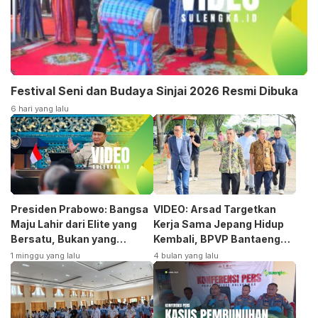
Festival Seni dan Budaya Sinjai 2026 Resmi Dibuka
6 hari yang lalu
Presiden Prabowo: Bangsa
VIDEO: Arsad Targetkan
Maju Lahir dari Elite yang
Kerja Sama Jepang Hidup
Bersatu, Bukan yang
Kembali, BPVP Bantaeng
Terpecah
Siap Bangkitkan Jurusan
1 minggu yang lalu
4 bulan yang lalu
Otomotif