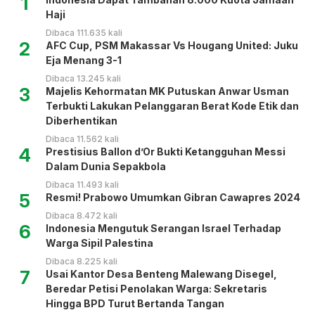
1
Haji
Dibaca 111.635 kali
2
AFC Cup, PSM Makassar Vs Hougang United: Juku
Eja Menang 3-1
Dibaca 13.245 kali
3
Majelis Kehormatan MK Putuskan Anwar Usman
Terbukti Lakukan Pelanggaran Berat Kode Etik dan
Diberhentikan
Dibaca 11.562 kali
4
Prestisius Ballon d’Or Bukti Ketangguhan Messi
Dalam Dunia Sepakbola
Dibaca 11.493 kali
5
Resmi! Prabowo Umumkan Gibran Cawapres 2024
Dibaca 8.472 kali
6
Indonesia Mengutuk Serangan Israel Terhadap
Warga Sipil Palestina
Dibaca 8.225 kali
7
Usai Kantor Desa Benteng Malewang Disegel,
Beredar Petisi Penolakan Warga: Sekretaris
Hingga BPD Turut Bertanda Tangan