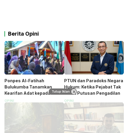
Berita Opini
Ponpes Al-Fatihah
PTUN dan Paradoks Negara
Bulukumba Tanamkan
Hukum: Ketika Pejabat Tak
Tutup Iklan
Kearifan Adat kepada
Takut Putusan Pengadilan
Santri (Bagian 1)
OPINI
OPINI