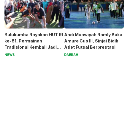
Bulukumba Rayakan HUT RI
Andi Muawiyah Ramly Buka
ke-81, Permainan
Amure Cup III, Sinjai Bidik
Tradisional Kembali Jadi
Atlet Futsal Berprestasi
Magnet
NEWS
DAERAH