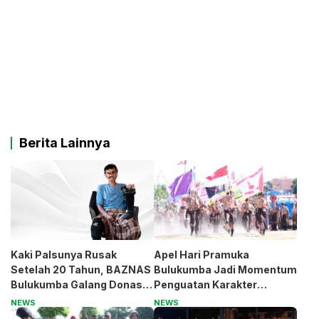
Berita Lainnya
Kaki Palsunya Rusak
Apel Hari Pramuka
Setelah 20 Tahun, BAZNAS
Bulukumba Jadi Momentum
Bulukumba Galang Donasi
Penguatan Karakter
untuk Pak Pardi
Generasi Muda
NEWS
NEWS