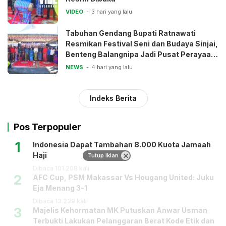
VIDEO
3 hari yang lalu
Tabuhan Gendang Bupati Ratnawati
Resmikan Festival Seni dan Budaya Sinjai,
Benteng Balangnipa Jadi Pusat Perayaan
Tradisi
NEWS
4 hari yang lalu
Indeks Berita
Pos Terpopuler
1
Indonesia Dapat Tambahan 8.000 Kuota Jamaah
Haji
Tutup Iklan
Dibaca 101.208 kali
2
AFC Cup, PSM Makassar Vs Hougang United: Juku
Eja Menang 3-1
Dibaca 13.239 kali
3
Majelis Kehormatan MK Putuskan Anwar Usman
Terbukti Lakukan Pelanggaran Berat Kode Etik dan