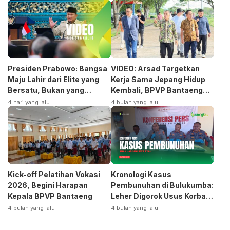
Presiden Prabowo: Bangsa
VIDEO: Arsad Targetkan
Maju Lahir dari Elite yang
Kerja Sama Jepang Hidup
Bersatu, Bukan yang
Kembali, BPVP Bantaeng
Terpecah
Siap Bangkitkan Jurusan
4 hari yang lalu
4 bulan yang lalu
Otomotif
Kick-off Pelatihan Vokasi
Kronologi Kasus
2026, Begini Harapan
Pembunuhan di Bulukumba:
Kepala BPVP Bantaeng
Leher Digorok Usus Korban
Dikeluarkan
4 bulan yang lalu
4 bulan yang lalu