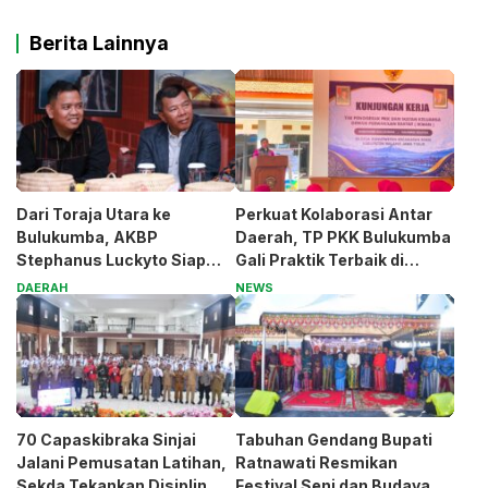
Berita Lainnya
Dari Toraja Utara ke
Perkuat Kolaborasi Antar
Bulukumba, AKBP
Daerah, TP PKK Bulukumba
Stephanus Luckyto Siap
Gali Praktik Terbaik di
Jaga Kamtibmas
Kabupaten Malang
DAERAH
NEWS
70 Capaskibraka Sinjai
Tabuhan Gendang Bupati
Jalani Pemusatan Latihan,
Ratnawati Resmikan
Sekda Tekankan Disiplin
Festival Seni dan Budaya