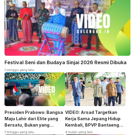
Festival Seni dan Budaya Sinjai 2026 Resmi Dibuka
1 minggu yang lalu
Presiden Prabowo: Bangsa
VIDEO: Arsad Targetkan
Maju Lahir dari Elite yang
Kerja Sama Jepang Hidup
Bersatu, Bukan yang
Kembali, BPVP Bantaeng
Terpecah
Siap Bangkitkan Jurusan
1 minggu yang lalu
4 bulan yang lalu