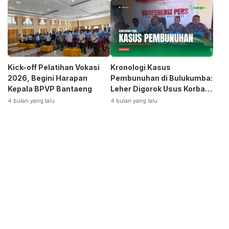
Otomotif
Kick-off Pelatihan Vokasi
Kronologi Kasus
2026, Begini Harapan
Pembunuhan di Bulukumba:
Kepala BPVP Bantaeng
Leher Digorok Usus Korban
Dikeluarkan
4 bulan yang lalu
4 bulan yang lalu