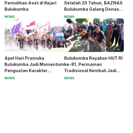
Pemulihan Aset di Kejari
Setelah 20 Tahun, BAZNAS
Bulukumba
Bulukumba Galang Donasi
untuk Pak Pardi
NEWS
NEWS
Apel Hari Pramuka
Bulukumba Rayakan HUT RI
Bulukumba Jadi Momentum
ke-81, Permainan
Penguatan Karakter
Tradisional Kembali Jadi
Generasi Muda
Magnet
NEWS
NEWS