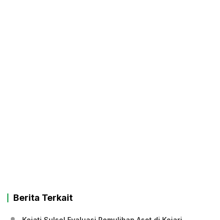
Berita Terkait
Kejati Sulsel Evaluasi Pemulihan Aset di Kejari