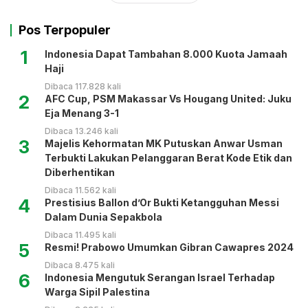
Pos Terpopuler
1
Indonesia Dapat Tambahan 8.000 Kuota Jamaah
Haji
Dibaca 117.828 kali
2
AFC Cup, PSM Makassar Vs Hougang United: Juku
Eja Menang 3-1
Dibaca 13.246 kali
3
Majelis Kehormatan MK Putuskan Anwar Usman
Terbukti Lakukan Pelanggaran Berat Kode Etik dan
Diberhentikan
Dibaca 11.562 kali
4
Prestisius Ballon d’Or Bukti Ketangguhan Messi
Dalam Dunia Sepakbola
Dibaca 11.495 kali
5
Resmi! Prabowo Umumkan Gibran Cawapres 2024
Dibaca 8.475 kali
6
Indonesia Mengutuk Serangan Israel Terhadap
Warga Sipil Palestina