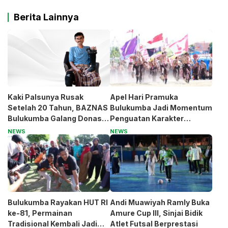
Berita Lainnya
Kaki Palsunya Rusak
Apel Hari Pramuka
Setelah 20 Tahun, BAZNAS
Bulukumba Jadi Momentum
Bulukumba Galang Donasi
Penguatan Karakter
untuk Pak Pardi
Generasi Muda
NEWS
NEWS
Bulukumba Rayakan HUT RI
Andi Muawiyah Ramly Buka
ke-81, Permainan
Amure Cup III, Sinjai Bidik
Tradisional Kembali Jadi
Atlet Futsal Berprestasi