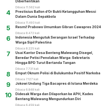
Diberhentikan
Dibaca 11.562 kali
4
Prestisius Ballon d’Or Bukti Ketangguhan Messi
Dalam Dunia Sepakbola
Dibaca 11.493 kali
5
Resmi! Prabowo Umumkan Gibran Cawapres 2024
Dibaca 8.472 kali
6
Indonesia Mengutuk Serangan Israel Terhadap
Warga Sipil Palestina
Dibaca 8.225 kali
7
Usai Kantor Desa Benteng Malewang Disegel,
Beredar Petisi Penolakan Warga: Sekretaris
Hingga BPD Turut Bertanda Tangan
Dibaca 7.731 kali
8
Empat Oknum Polisi di Bulukumba Positif Narkoba
Dibaca 7.127 kali
9
Jokowi Undang Tiga Bacapres di Istana Merdeka
Dibaca 6.848 kali
10
Didesak Warga dan Dilaporkan ke APH, Kades
Benteng Malewang Mengundurkan Diri
Dibaca 6.459 kali