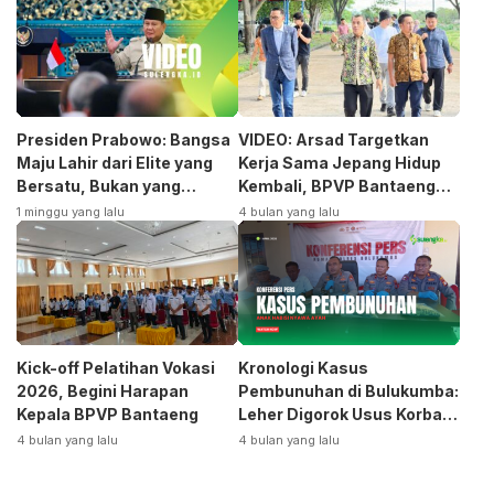
Presiden Prabowo: Bangsa
VIDEO: Arsad Targetkan
Maju Lahir dari Elite yang
Kerja Sama Jepang Hidup
Bersatu, Bukan yang
Kembali, BPVP Bantaeng
Terpecah
Siap Bangkitkan Jurusan
1 minggu yang lalu
4 bulan yang lalu
Otomotif
Kick-off Pelatihan Vokasi
Kronologi Kasus
2026, Begini Harapan
Pembunuhan di Bulukumba:
Kepala BPVP Bantaeng
Leher Digorok Usus Korban
Dikeluarkan
4 bulan yang lalu
4 bulan yang lalu