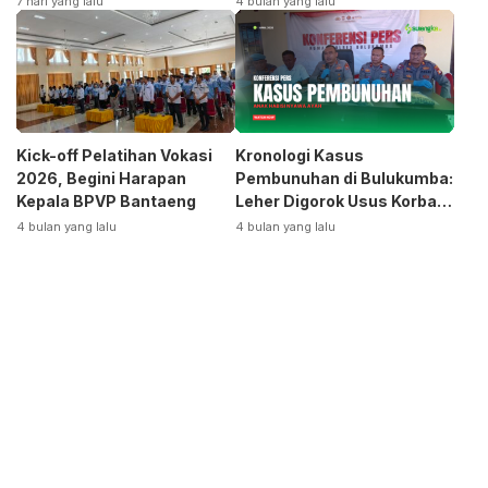
7 hari yang lalu
4 bulan yang lalu
Otomotif
Kick-off Pelatihan Vokasi
Kronologi Kasus
2026, Begini Harapan
Pembunuhan di Bulukumba:
Kepala BPVP Bantaeng
Leher Digorok Usus Korban
Dikeluarkan
4 bulan yang lalu
4 bulan yang lalu