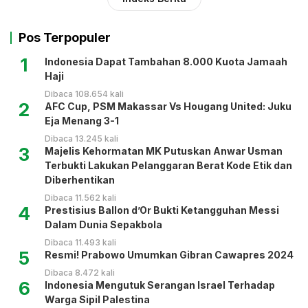
Pos Terpopuler
1
Indonesia Dapat Tambahan 8.000 Kuota Jamaah
Haji
Dibaca 108.654 kali
2
AFC Cup, PSM Makassar Vs Hougang United: Juku
Eja Menang 3-1
Dibaca 13.245 kali
3
Majelis Kehormatan MK Putuskan Anwar Usman
Terbukti Lakukan Pelanggaran Berat Kode Etik dan
Diberhentikan
Dibaca 11.562 kali
4
Prestisius Ballon d’Or Bukti Ketangguhan Messi
Dalam Dunia Sepakbola
Dibaca 11.493 kali
5
Resmi! Prabowo Umumkan Gibran Cawapres 2024
Dibaca 8.472 kali
6
Indonesia Mengutuk Serangan Israel Terhadap
Warga Sipil Palestina