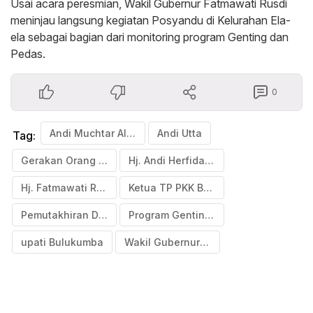
Usai acara peresmian, Wakil Gubernur Fatmawati Rusdi
meninjau langsung kegiatan Posyandu di Kelurahan Ela-
ela sebagai bagian dari monitoring program Genting dan
Pedas.
0
Andi Muchtar Ali Yusuf
Andi Utta
Tag:
Gerakan Orang Tua Asuh Cegah Stunting
Hj. Andi Herfida Muchtar
Hj. Fatmawati Rusdi
Ketua TP PKK Bulukumba
Pemutakhiran Data Anak Stunting
Program Genting dan Pedas
upati Bulukumba
Wakil Gubernur Sulawesi Selatan