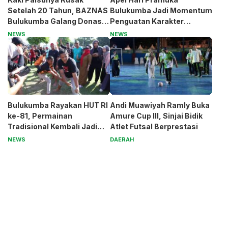
Setelah 20 Tahun, BAZNAS
Bulukumba Jadi Momentum
Bulukumba Galang Donasi
Penguatan Karakter
untuk Pak Pardi
Generasi Muda
NEWS
NEWS
Bulukumba Rayakan HUT RI
Andi Muawiyah Ramly Buka
ke-81, Permainan
Amure Cup III, Sinjai Bidik
Tradisional Kembali Jadi
Atlet Futsal Berprestasi
Magnet
NEWS
DAERAH