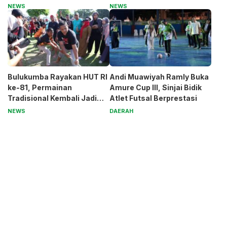
untuk Pak Pardi
Generasi Muda
NEWS
NEWS
Bulukumba Rayakan HUT RI
Andi Muawiyah Ramly Buka
ke-81, Permainan
Amure Cup III, Sinjai Bidik
Tradisional Kembali Jadi
Atlet Futsal Berprestasi
Magnet
NEWS
DAERAH