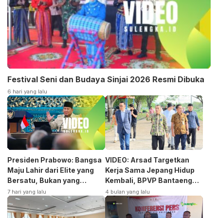
Festival Seni dan Budaya Sinjai 2026 Resmi Dibuka
6 hari yang lalu
Presiden Prabowo: Bangsa
VIDEO: Arsad Targetkan
Maju Lahir dari Elite yang
Kerja Sama Jepang Hidup
Bersatu, Bukan yang
Kembali, BPVP Bantaeng
Terpecah
Siap Bangkitkan Jurusan
7 hari yang lalu
4 bulan yang lalu
Otomotif