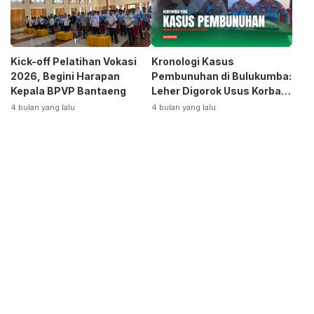
Kick-off Pelatihan Vokasi
Kronologi Kasus
2026, Begini Harapan
Pembunuhan di Bulukumba:
Kepala BPVP Bantaeng
Leher Digorok Usus Korban
Dikeluarkan
4 bulan yang lalu
4 bulan yang lalu