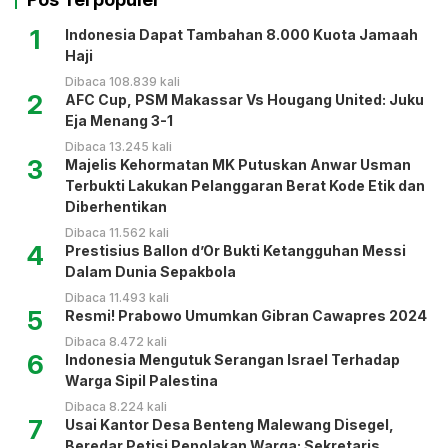
1
Indonesia Dapat Tambahan 8.000 Kuota Jamaah
Haji
Dibaca 108.839 kali
2
AFC Cup, PSM Makassar Vs Hougang United: Juku
Eja Menang 3-1
Dibaca 13.245 kali
3
Majelis Kehormatan MK Putuskan Anwar Usman
Terbukti Lakukan Pelanggaran Berat Kode Etik dan
Diberhentikan
Dibaca 11.562 kali
4
Prestisius Ballon d’Or Bukti Ketangguhan Messi
Dalam Dunia Sepakbola
Dibaca 11.493 kali
5
Resmi! Prabowo Umumkan Gibran Cawapres 2024
Dibaca 8.472 kali
6
Indonesia Mengutuk Serangan Israel Terhadap
Warga Sipil Palestina
Dibaca 8.224 kali
7
Usai Kantor Desa Benteng Malewang Disegel,
Beredar Petisi Penolakan Warga: Sekretaris