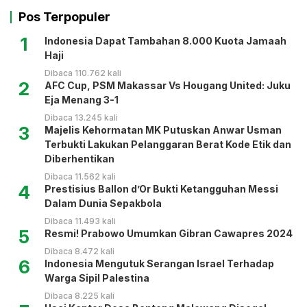
Pos Terpopuler
1
Indonesia Dapat Tambahan 8.000 Kuota Jamaah
Haji
Dibaca 110.762 kali
2
AFC Cup, PSM Makassar Vs Hougang United: Juku
Eja Menang 3-1
Dibaca 13.245 kali
3
Majelis Kehormatan MK Putuskan Anwar Usman
Terbukti Lakukan Pelanggaran Berat Kode Etik dan
Diberhentikan
Dibaca 11.562 kali
4
Prestisius Ballon d’Or Bukti Ketangguhan Messi
Dalam Dunia Sepakbola
Dibaca 11.493 kali
5
Resmi! Prabowo Umumkan Gibran Cawapres 2024
Dibaca 8.472 kali
6
Indonesia Mengutuk Serangan Israel Terhadap
Warga Sipil Palestina
Dibaca 8.225 kali