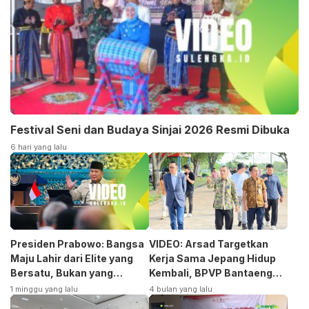
Festival Seni dan Budaya Sinjai 2026 Resmi Dibuka
6 hari yang lalu
Presiden Prabowo: Bangsa
VIDEO: Arsad Targetkan
Maju Lahir dari Elite yang
Kerja Sama Jepang Hidup
Bersatu, Bukan yang
Kembali, BPVP Bantaeng
Terpecah
Siap Bangkitkan Jurusan
1 minggu yang lalu
4 bulan yang lalu
Otomotif