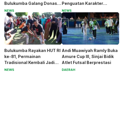
Bulukumba Galang Donasi
Penguatan Karakter
untuk Pak Pardi
Generasi Muda
NEWS
NEWS
Bulukumba Rayakan HUT RI
Andi Muawiyah Ramly Buka
ke-81, Permainan
Amure Cup III, Sinjai Bidik
Tradisional Kembali Jadi
Atlet Futsal Berprestasi
Magnet
NEWS
DAERAH