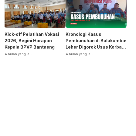
Kick-off Pelatihan Vokasi
Kronologi Kasus
2026, Begini Harapan
Pembunuhan di Bulukumba:
Kepala BPVP Bantaeng
Leher Digorok Usus Korban
Dikeluarkan
4 bulan yang lalu
4 bulan yang lalu