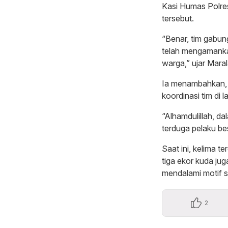
Kasi Humas Polr
tersebut.
“Benar, tim gabu
telah mengamankan
warga,” ujar Mara
Ia menambahkan, k
koordinasi tim di 
“Alhamdulillah, da
terduga pelaku be
Saat ini, kelima 
tiga ekor kuda jug
mendalami motif s
2