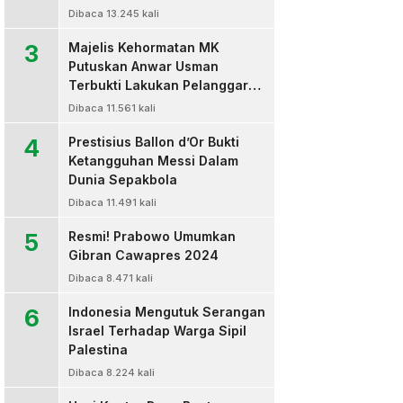
Dibaca 13.245 kali
3
Majelis Kehormatan MK
Putuskan Anwar Usman
Terbukti Lakukan Pelanggaran
Berat Kode Etik dan
Dibaca 11.561 kali
Diberhentikan
4
Prestisius Ballon d’Or Bukti
Ketangguhan Messi Dalam
Dunia Sepakbola
Dibaca 11.491 kali
5
Resmi! Prabowo Umumkan
Gibran Cawapres 2024
Dibaca 8.471 kali
6
Indonesia Mengutuk Serangan
Israel Terhadap Warga Sipil
Palestina
Dibaca 8.224 kali