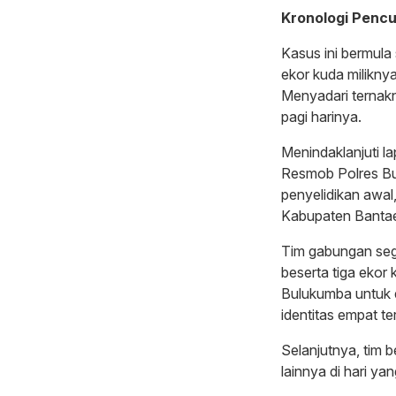
Kronologi Pencu
Kasus ini bermula
ekor kuda miliknya
Menyadari ternak
pagi harinya.
Menindaklanjuti l
Resmob Polres Bul
penyelidikan awal
Kabupaten Bantae
Tim gabungan seg
beserta tiga ekor
Bulukumba untuk d
identitas empat te
Selanjutnya, tim 
lainnya di hari ya