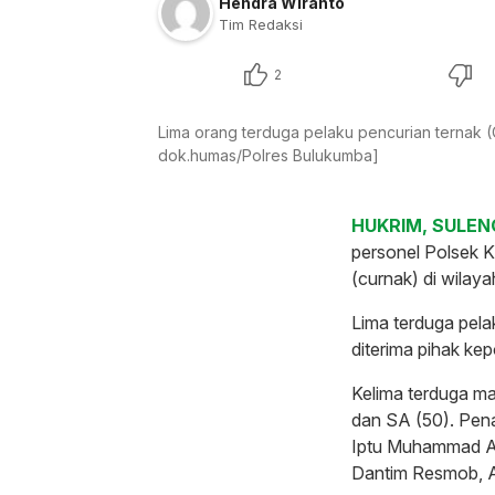
Hendra Wiranto
Tim Redaksi
2
Lima orang terduga pelaku pencurian ternak 
dok.humas/Polres Bulukumba]
HUKRIM, SULEN
personel Polsek K
(curnak) di wila
Lima terduga pela
diterima pihak kepo
Kelima terduga ma
dan SA (50). Pen
Iptu Muhammad Al
Dantim Resmob, 