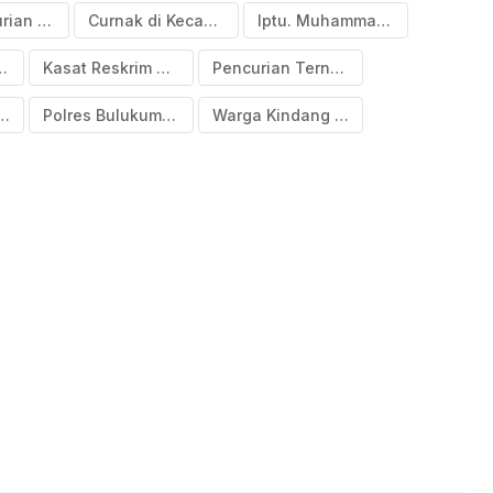
Aksi Pencurian Ternak
Curnak di Kecamatan Kindang Bulukumba
Iptu. Muhammad Ali
k Kindang
Kasat Reskrim Polres Bulukumba
Pencurian Ternak Kuda
a Amankan Terduga Pelaku Curnak Kuda
Polres Bulukumba
Warga Kindang Kehilangan Tiga ekor kuda