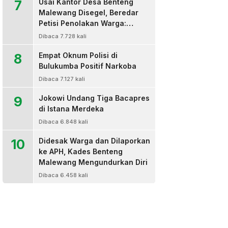
7
Usai Kantor Desa Benteng
Malewang Disegel, Beredar
Petisi Penolakan Warga:
Sekretaris Hingga BPD Turut
Dibaca 7.728 kali
Bertanda Tangan
8
Empat Oknum Polisi di
Bulukumba Positif Narkoba
Dibaca 7.127 kali
9
Jokowi Undang Tiga Bacapres
di Istana Merdeka
Dibaca 6.848 kali
10
Didesak Warga dan Dilaporkan
ke APH, Kades Benteng
Malewang Mengundurkan Diri
Dibaca 6.458 kali