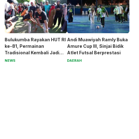
Bulukumba Rayakan HUT RI
Andi Muawiyah Ramly Buka
ke-81, Permainan
Amure Cup III, Sinjai Bidik
Tradisional Kembali Jadi
Atlet Futsal Berprestasi
Magnet
NEWS
DAERAH