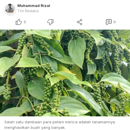
Muhammad Rizal
Tim Redaksi
3
0
Salah satu dambaan para petani merica adalah tanamannya
menghasilkan buah yang banyak.