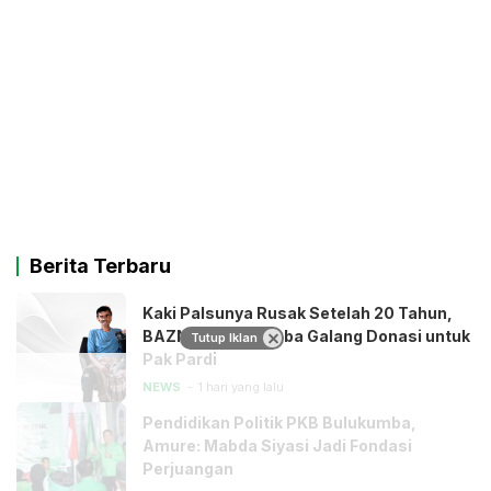
Berita Terbaru
Kaki Palsunya Rusak Setelah 20 Tahun,
BAZNAS Bulukumba Galang Donasi untuk
Tutup Iklan
Pak Pardi
NEWS
1 hari yang lalu
Pendidikan Politik PKB Bulukumba,
Amure: Mabda Siyasi Jadi Fondasi
Perjuangan