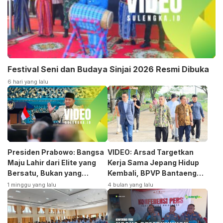
Festival Seni dan Budaya Sinjai 2026 Resmi Dibuka
6 hari yang lalu
Presiden Prabowo: Bangsa
VIDEO: Arsad Targetkan
Maju Lahir dari Elite yang
Kerja Sama Jepang Hidup
Bersatu, Bukan yang
Kembali, BPVP Bantaeng
Terpecah
Siap Bangkitkan Jurusan
1 minggu yang lalu
4 bulan yang lalu
Otomotif