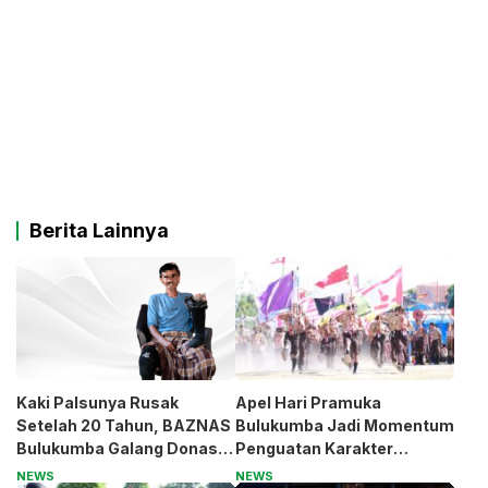
Berita Lainnya
Kaki Palsunya Rusak
Apel Hari Pramuka
Setelah 20 Tahun, BAZNAS
Bulukumba Jadi Momentum
Bulukumba Galang Donasi
Penguatan Karakter
untuk Pak Pardi
Generasi Muda
NEWS
NEWS