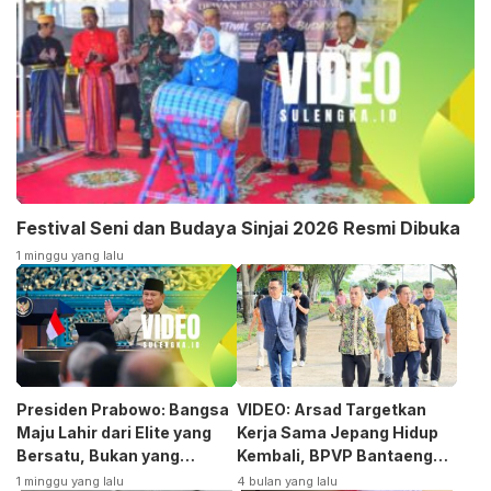
Festival Seni dan Budaya Sinjai 2026 Resmi Dibuka
1 minggu yang lalu
Presiden Prabowo: Bangsa
VIDEO: Arsad Targetkan
Maju Lahir dari Elite yang
Kerja Sama Jepang Hidup
Bersatu, Bukan yang
Kembali, BPVP Bantaeng
Terpecah
Siap Bangkitkan Jurusan
1 minggu yang lalu
4 bulan yang lalu