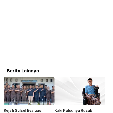
Berita Lainnya
Kejati Sulsel Evaluasi
Kaki Palsunya Rusak