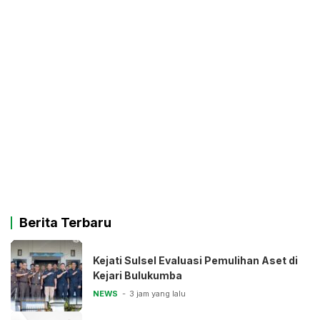
Berita Terbaru
Kejati Sulsel Evaluasi Pemulihan Aset di
Kejari Bulukumba
NEWS
3 jam yang lalu