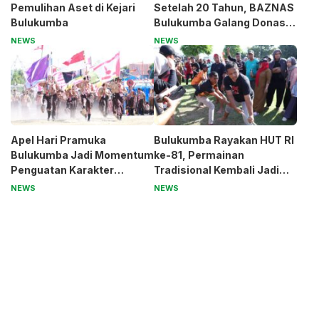
Pemulihan Aset di Kejari
Setelah 20 Tahun, BAZNAS
Bulukumba
Bulukumba Galang Donasi
untuk Pak Pardi
NEWS
NEWS
Apel Hari Pramuka
Bulukumba Rayakan HUT RI
Bulukumba Jadi Momentum
ke-81, Permainan
Penguatan Karakter
Tradisional Kembali Jadi
Generasi Muda
Magnet
NEWS
NEWS