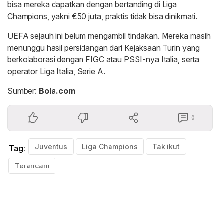
bisa mereka dapatkan dengan bertanding di Liga
Champions, yakni €50 juta, praktis tidak bisa dinikmati.
UEFA sejauh ini belum mengambil tindakan. Mereka masih
menunggu hasil persidangan dari Kejaksaan Turin yang
berkolaborasi dengan FIGC atau PSSI-nya Italia, serta
operator Liga Italia, Serie A.
Sumber:
Bola.com
0
Juventus
Liga Champions
Tak ikut
Tag:
Terancam