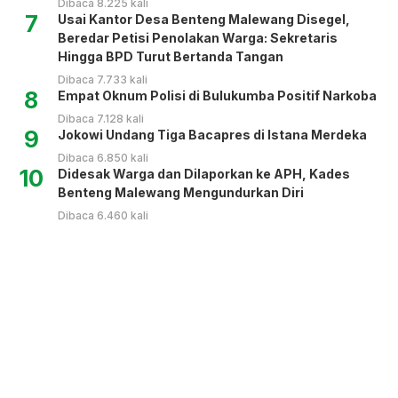
Dibaca 8.225 kali
7
Usai Kantor Desa Benteng Malewang Disegel,
Beredar Petisi Penolakan Warga: Sekretaris
Hingga BPD Turut Bertanda Tangan
Dibaca 7.733 kali
8
Empat Oknum Polisi di Bulukumba Positif Narkoba
Dibaca 7.128 kali
9
Jokowi Undang Tiga Bacapres di Istana Merdeka
Dibaca 6.850 kali
10
Didesak Warga dan Dilaporkan ke APH, Kades
Benteng Malewang Mengundurkan Diri
Dibaca 6.460 kali