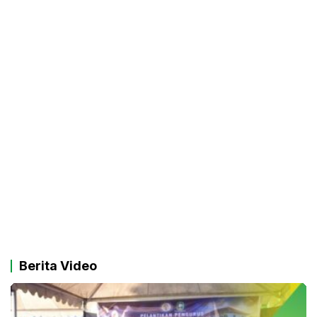
Berita Video