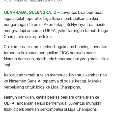
Mole. (Fabio Ferrari/LaPresse via AP)
OLAHRAGA, SULENGKA.ID –
Juventus bisa bernapas
lega setelah operator Liga Italia membatalkan sanksi
pengurangan 15 poin. Akan tetapi, Si Nyonya Tua masih
menghadapi ancaman UEFA, yakni larangan tampil di Liga
Champions sekalipun lolos.
Calciomercato.com merinci bagaimana banding Juventus
terhadap hukuman pengadilan FIGC berbuah manis.
Namun demikian, masih ada beberapa hal yang mesti dikaji
lagi.
Keputusan tersebut telah membuat Juventus kembali naik
ke klasemen Serie A, tepatnya di posisi ketiga. Mereka
berpeluang untuk lolos ke Liga Champions.
Namun demikian, ketika berkas perkara diteruskan ke
UEFA, ancaman serius berhembus. Juventus mungkin
tidak diperbolehkan berkompetisi di Liga Champions