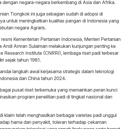
a dengan negara-negara berkembang di Asia dan Afrika.
nian Tiongkok ini juga sebagian sudah di adopsi di
ya untuk meningkatkan kualitas pangan di Indonesia yang
ebutan negara Agraris.
an resmi Kementerian Pertanian Indonesia, Menteri Pertanian
ia Andi Amran Sulaiman melakukan kunjungan penting ke
ce Research Institute (CNRRI), lembaga riset padi terbesar
iri sejak tahun 1981.
andai langkah awal kerjasama strategis dalam teknologi
Indonesia dan China tahun 2024.
bagai pusat riset terkemuka yang memainkan peran kunci
asikan program penelitian padi di tingkat nasional dan
di klaim telah menghasilkan berbagai varietas padi unggul
hadap hama dan penyakit, toleran terhadap cekaman
menggunakan teknologi yang ramah lingkungan serta hemat