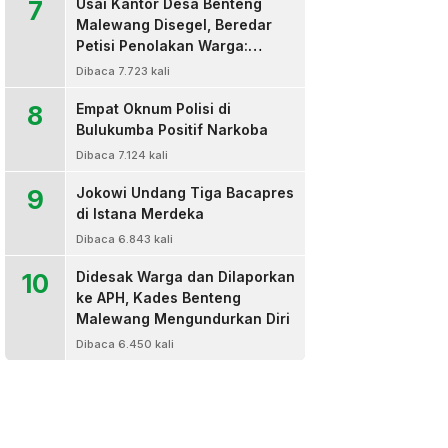
7
Usai Kantor Desa Benteng
Malewang Disegel, Beredar
Petisi Penolakan Warga:
Sekretaris Hingga BPD Turut
Dibaca 7.723 kali
Bertanda Tangan
8
Empat Oknum Polisi di
Bulukumba Positif Narkoba
Dibaca 7.124 kali
9
Jokowi Undang Tiga Bacapres
di Istana Merdeka
Dibaca 6.843 kali
10
Didesak Warga dan Dilaporkan
ke APH, Kades Benteng
Malewang Mengundurkan Diri
Dibaca 6.450 kali