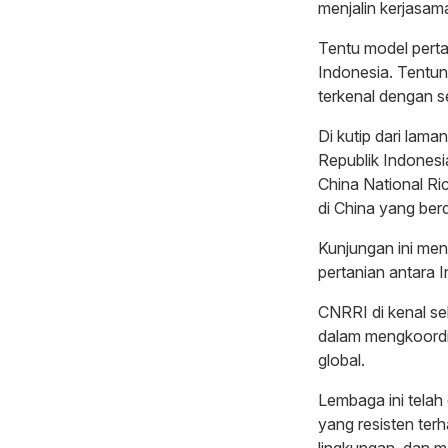
menjalin kerjasam
Tentu model perta
Indonesia. Tentun
terkenal dengan s
Di kutip dari lam
Republik Indones
China National Ri
di China yang berd
Kunjungan ini men
pertanian antara 
CNRRI di kenal se
dalam mengkoordin
global.
Lembaga ini telah 
yang resisten ter
lingkungan, dan 