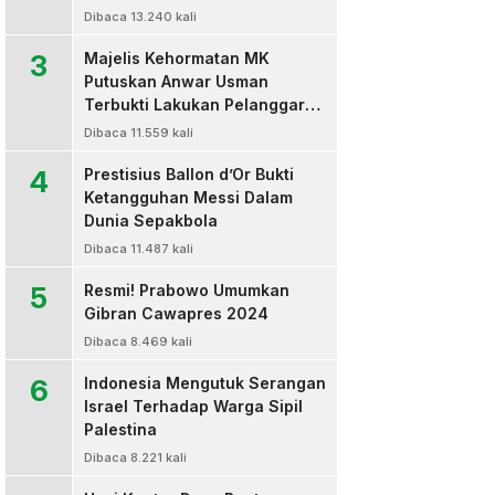
Dibaca 13.240 kali
3
Majelis Kehormatan MK
Putuskan Anwar Usman
Terbukti Lakukan Pelanggaran
Berat Kode Etik dan
Dibaca 11.559 kali
Diberhentikan
4
Prestisius Ballon d’Or Bukti
Ketangguhan Messi Dalam
Dunia Sepakbola
Dibaca 11.487 kali
5
Resmi! Prabowo Umumkan
Gibran Cawapres 2024
Dibaca 8.469 kali
6
Indonesia Mengutuk Serangan
Israel Terhadap Warga Sipil
Palestina
Dibaca 8.221 kali